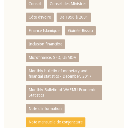
Conseil
Conseil des Ministres
Côte d’Ivoire
De 1956 à 2001
Finance Islamique
Guinée-Bissau
Inclusion financière
Microfinance, SFD, UEMOA
Monthly bulletin of monetary and
financial statistics - December, 2017
Monthly Bulletin of WAEMU Economic
Statistics
Note d'information
Note mensuelle de conjoncture