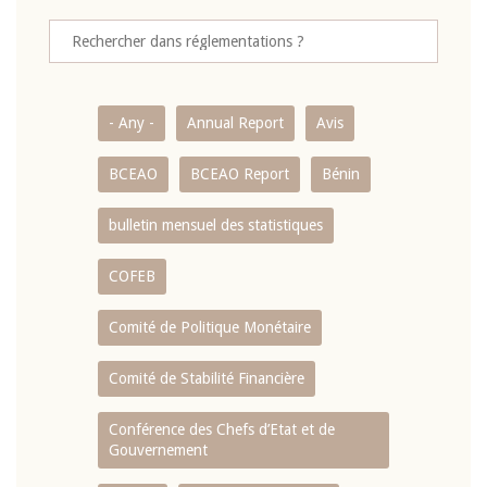
- Any -
Annual Report
Avis
BCEAO
BCEAO Report
Bénin
bulletin mensuel des statistiques
COFEB
Comité de Politique Monétaire
Comité de Stabilité Financière
Conférence des Chefs d’Etat et de
Gouvernement