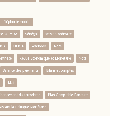
la téléphonie mobile
ence, UEMOA
Sénégal
session ordinaire
MOA
UMOA
Yearbook
Note
ynthése
Revue Economique et Monétaire
Note
Balance des paiements
Bilans et comptes
Mali
 financement du terrorisme
Plan Comptable Bancaire
gissant la Politique Monétaire