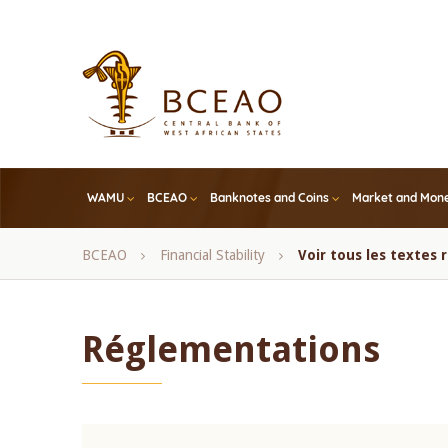
Skip
to
main
content
WAMU
BCEAO
Banknotes and Coins
Market and Mone
Breadcrumb
BCEAO
Financial Stability
Voir tous les textes
Réglementations