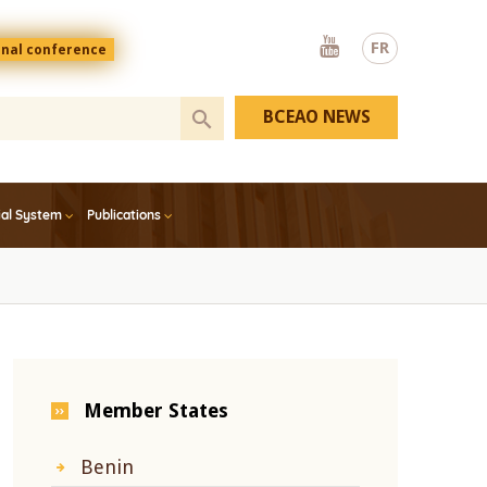
Youtube
FR
onal conference
BCEAO NEWS
ial System
Publications
Member States
Benin