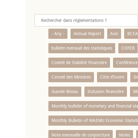
- Any -
Annual Report
Avis
BCE
bulletin mensuel des statistiques
COFEB
Comité de Stabilité Financière
Conférence
Conseil des Ministres
Côte d’Ivoire
De
Guinée-Bissau
Inclusion financière
Mi
Monthly bulletin of monetary and financial st
Monthly Bulletin of WAEMU Economic Statisti
Note mensuelle de conjoncture
Notes