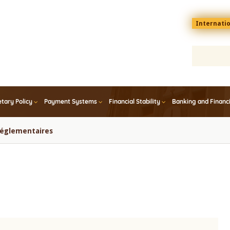
Menu
Internati
top
En
tary Policy
Payment Systems
Financial Stability
Banking and Financ
 réglementaires