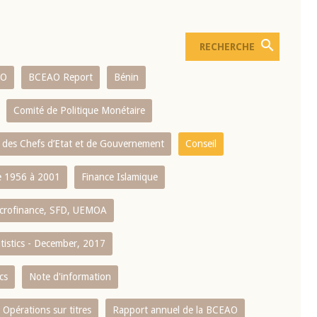
AO
BCEAO Report
Bénin
Comité de Politique Monétaire
 des Chefs d’Etat et de Gouvernement
Conseil
 1956 à 2001
Finance Islamique
crofinance, SFD, UEMOA
atistics - December, 2017
cs
Note d'information
Opérations sur titres
Rapport annuel de la BCEAO