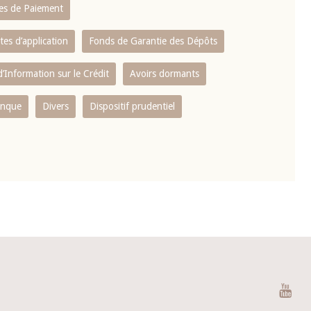
es de Paiement
tes d’application
Fonds de Garantie des Dépôts
’Information sur le Crédit
Avoirs dormants
anque
Divers
Dispositif prudentiel
You