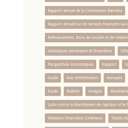
Rapport annuel de la Commission Bancaire
Rapport annuel sur les services financiers via 
Refinancement, Bons de soutien et de résili
statistiques monétaires et financières
UE
Perspectives économiques
Rapport
S
Guide
Avis d’information
Annuaire
Etude
Bulletin
Analyse
Monétaire
Lutte contre le blanchiment de capitaux et le
Relations Financières Extérieurs
Textes ré