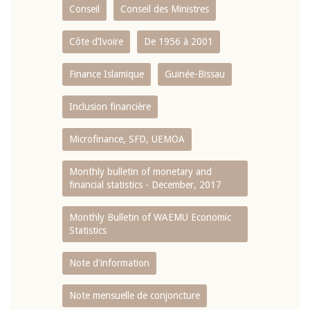
Conseil
Conseil des Ministres
Côte d’Ivoire
De 1956 à 2001
Finance Islamique
Guinée-Bissau
Inclusion financière
Microfinance, SFD, UEMOA
Monthly bulletin of monetary and
financial statistics - December, 2017
Monthly Bulletin of WAEMU Economic
Statistics
Note d'information
Note mensuelle de conjoncture