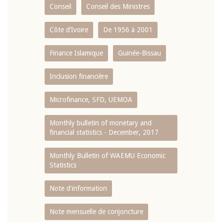
Conseil
Conseil des Ministres
Côte d’Ivoire
De 1956 à 2001
Finance Islamique
Guinée-Bissau
Inclusion financière
Microfinance, SFD, UEMOA
Monthly bulletin of monetary and
financial statistics - December, 2017
Monthly Bulletin of WAEMU Economic
Statistics
Note d'information
Note mensuelle de conjoncture