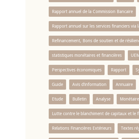
Rapport annuel de la Commission Bancaire
Rapport annuel sur les services financiers via 
Refinancement, Bons de soutien et de résili
statistiques monétaires et financières
UE
Perspectives économiques
Rapport
S
Guide
Avis d’information
Annuaire
Etude
Bulletin
Analyse
Monétaire
Lutte contre le blanchiment de capitaux et le
Relations Financières Extérieurs
Textes ré