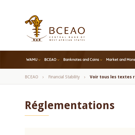
Skip
to
main
content
WAMU
BCEAO
Banknotes and Coins
Market and Mone
Breadcrumb
BCEAO
Financial Stability
Voir tous les textes
Réglementations