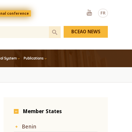
Youtube
FR
onal conference
BCEAO NEWS
ial System
Publications
Member States
Benin