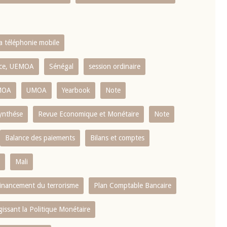
la téléphonie mobile
ence, UEMOA
Sénégal
session ordinaire
MOA
UMOA
Yearbook
Note
ynthése
Revue Economique et Monétaire
Note
Balance des paiements
Bilans et comptes
Mali
 financement du terrorisme
Plan Comptable Bancaire
gissant la Politique Monétaire