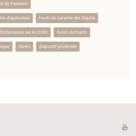
es de Paiement
tes d’application
Fonds de Garantie des Dépôts
’Information sur le Crédit
Avoirs dormants
anque
Divers
Dispositif prudentiel
You