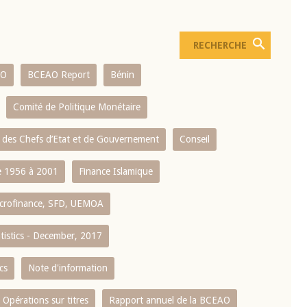
AO
BCEAO Report
Bénin
Comité de Politique Monétaire
 des Chefs d’Etat et de Gouvernement
Conseil
 1956 à 2001
Finance Islamique
crofinance, SFD, UEMOA
atistics - December, 2017
cs
Note d'information
Opérations sur titres
Rapport annuel de la BCEAO