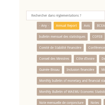
- Any -
Annual Report
Avis
BCE
bulletin mensuel des statistiques
COFEB
Comité de Stabilité Financière
Conférence
Conseil des Ministres
Côte d’Ivoire
De
Guinée-Bissau
Inclusion financière
Mi
Monthly bulletin of monetary and financial st
Monthly Bulletin of WAEMU Economic Statisti
Note mensuelle de conjoncture
Notes