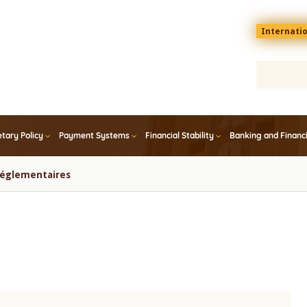
Menu
Internati
top
En
tary Policy
Payment Systems
Financial Stability
Banking and Financ
 réglementaires