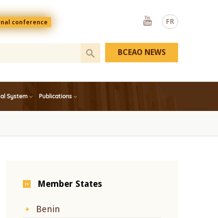
Youtube
FR
onal conference
BCEAO NEWS
ial System
Publications
Member States
Benin