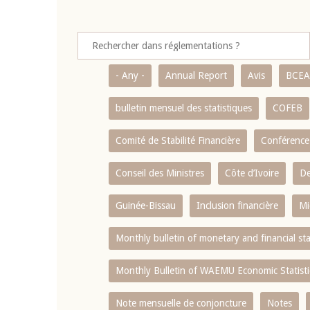
- Any -
Annual Report
Avis
BCE
bulletin mensuel des statistiques
COFEB
Comité de Stabilité Financière
Conférence
Conseil des Ministres
Côte d’Ivoire
De
Guinée-Bissau
Inclusion financière
Mi
Monthly bulletin of monetary and financial st
Monthly Bulletin of WAEMU Economic Statisti
Note mensuelle de conjoncture
Notes