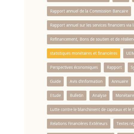
Rapport annuel de la Commission Bancaire
Rapport annuel sur les services financiers via 
Refinancement, Bons de soutien et de résili
statistiques monétaires et financières
UE
Perspectives économiques
Rapport
S
Guide
Avis d’information
Annuaire
Etude
Bulletin
Analyse
Monétaire
Lutte contre le blanchiment de capitaux et le
Relations Financières Extérieurs
Textes ré