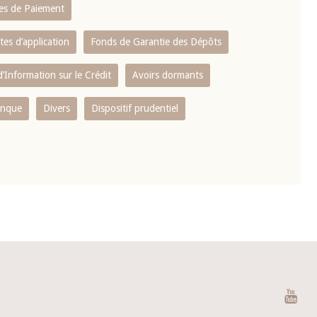
es de Paiement
tes d’application
Fonds de Garantie des Dépôts
’Information sur le Crédit
Avoirs dormants
anque
Divers
Dispositif prudentiel
You