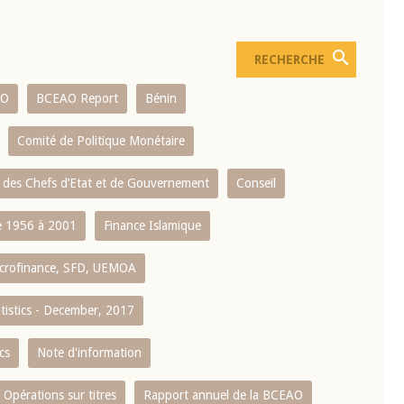
AO
BCEAO Report
Bénin
Comité de Politique Monétaire
 des Chefs d’Etat et de Gouvernement
Conseil
 1956 à 2001
Finance Islamique
crofinance, SFD, UEMOA
atistics - December, 2017
cs
Note d'information
Opérations sur titres
Rapport annuel de la BCEAO