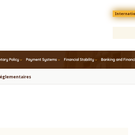
Menu
Internati
top
En
tary Policy
Payment Systems
Financial Stability
Banking and Financ
 réglementaires