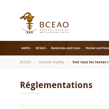
Skip
to
main
content
WAMU
BCEAO
Banknotes and Coins
Market and Mone
Breadcrumb
BCEAO
Financial Stability
Voir tous les textes
Réglementations