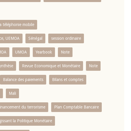
la téléphonie mobile
ence, UEMOA
Sénégal
session ordinaire
MOA
UMOA
Yearbook
Note
ynthése
Revue Economique et Monétaire
Note
Balance des paiements
Bilans et comptes
Mali
 financement du terrorisme
Plan Comptable Bancaire
gissant la Politique Monétaire