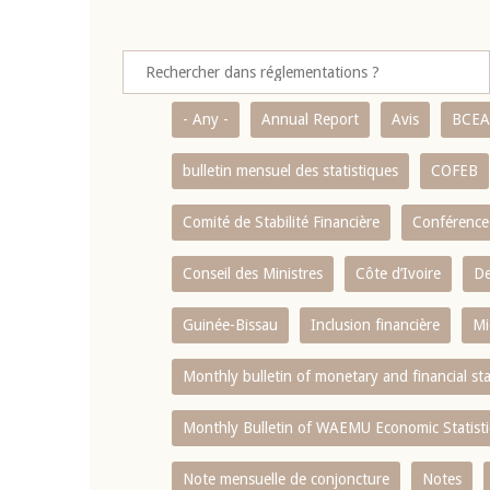
- Any -
Annual Report
Avis
BCE
bulletin mensuel des statistiques
COFEB
Comité de Stabilité Financière
Conférence
Conseil des Ministres
Côte d’Ivoire
De
Guinée-Bissau
Inclusion financière
Mi
Monthly bulletin of monetary and financial st
Monthly Bulletin of WAEMU Economic Statisti
Note mensuelle de conjoncture
Notes