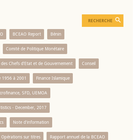
AO
BCEAO Report
Bénin
Comité de Politique Monétaire
 des Chefs d’Etat et de Gouvernement
Conseil
 1956 à 2001
Finance Islamique
crofinance, SFD, UEMOA
atistics - December, 2017
cs
Note d'information
Opérations sur titres
Rapport annuel de la BCEAO