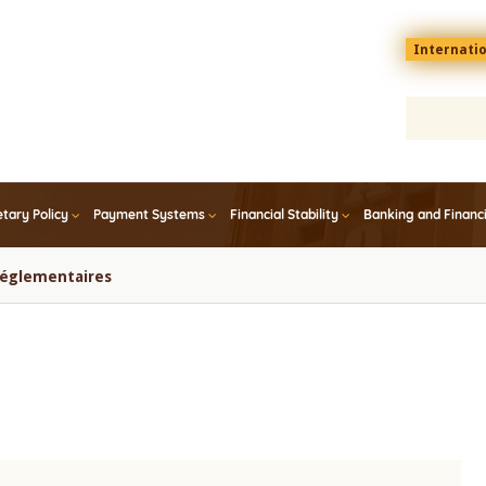
Menu
Internati
top
En
tary Policy
Payment Systems
Financial Stability
Banking and Financ
 réglementaires