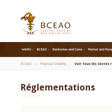
Skip
to
main
content
WAMU
BCEAO
Banknotes and Coins
Market and Mone
Breadcrumb
BCEAO
Financial Stability
Voir tous les textes
Réglementations