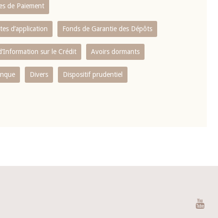
es de Paiement
tes d’application
Fonds de Garantie des Dépôts
’Information sur le Crédit
Avoirs dormants
anque
Divers
Dispositif prudentiel
You