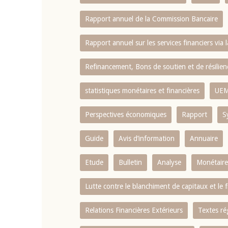
Rapport annuel de la Commission Bancaire
Rapport annuel sur les services financiers via 
Refinancement, Bons de soutien et de résili
statistiques monétaires et financières
UE
Perspectives économiques
Rapport
S
Guide
Avis d’information
Annuaire
Etude
Bulletin
Analyse
Monétaire
Lutte contre le blanchiment de capitaux et le
Relations Financières Extérieurs
Textes ré