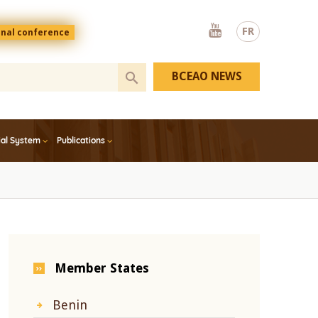
Youtube
FR
onal conference
BCEAO NEWS
ial System
Publications
Member States
Benin