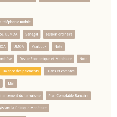
la téléphonie mobile
ence, UEMOA
Sénégal
session ordinaire
MOA
UMOA
Yearbook
Note
ynthése
Revue Economique et Monétaire
Note
Balance des paiements
Bilans et comptes
Mali
 financement du terrorisme
Plan Comptable Bancaire
gissant la Politique Monétaire