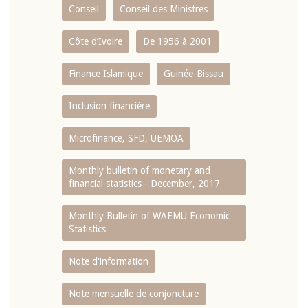
Conseil
Conseil des Ministres
Côte d’Ivoire
De 1956 à 2001
Finance Islamique
Guinée-Bissau
Inclusion financière
Microfinance, SFD, UEMOA
Monthly bulletin of monetary and
financial statistics - December, 2017
Monthly Bulletin of WAEMU Economic
Statistics
Note d'information
Note mensuelle de conjoncture