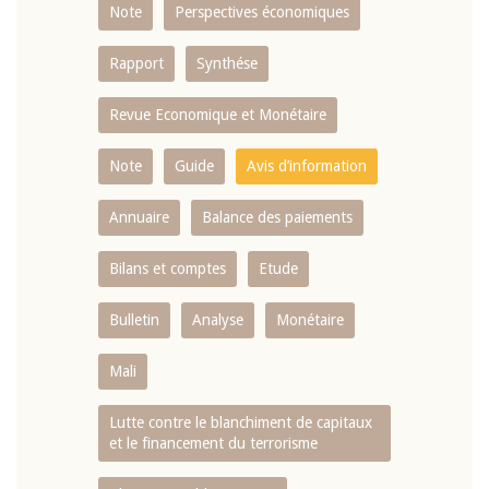
Note
Perspectives économiques
Rapport
Synthése
Revue Economique et Monétaire
Note
Guide
Avis d’information
Annuaire
Balance des paiements
Bilans et comptes
Etude
Bulletin
Analyse
Monétaire
Mali
Lutte contre le blanchiment de capitaux
et le financement du terrorisme