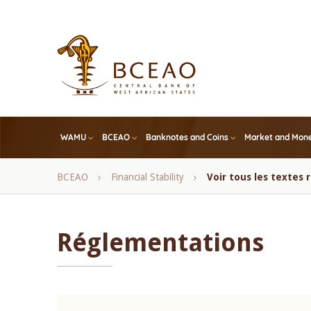
Skip
to
main
content
WAMU
BCEAO
Banknotes and Coins
Market and Mone
Breadcrumb
BCEAO
Financial Stability
Voir tous les textes
Réglementations