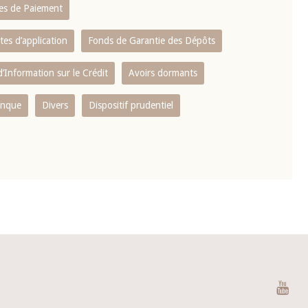
es de Paiement
tes d’application
Fonds de Garantie des Dépôts
’Information sur le Crédit
Avoirs dormants
anque
Divers
Dispositif prudentiel
You