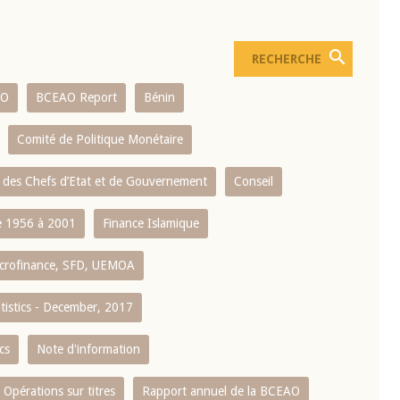
AO
BCEAO Report
Bénin
Comité de Politique Monétaire
 des Chefs d’Etat et de Gouvernement
Conseil
 1956 à 2001
Finance Islamique
crofinance, SFD, UEMOA
atistics - December, 2017
cs
Note d'information
Opérations sur titres
Rapport annuel de la BCEAO