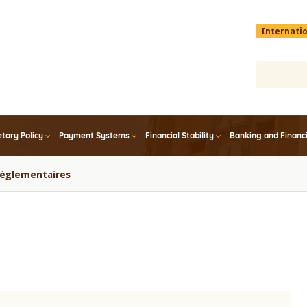
Menu
Internati
top
En
tary Policy
Payment Systems
Financial Stability
Banking and Financ
 réglementaires