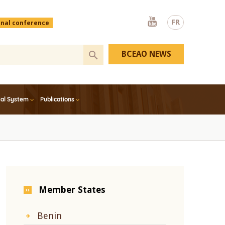
Youtube
FR
onal conference
BCEAO NEWS
ial System
Publications
Member States
Benin