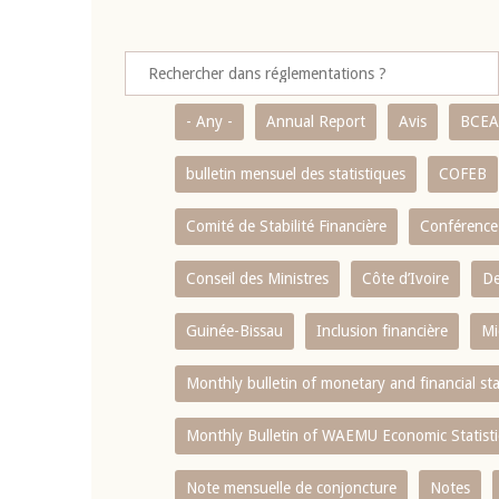
- Any -
Annual Report
Avis
BCE
bulletin mensuel des statistiques
COFEB
Comité de Stabilité Financière
Conférence
Conseil des Ministres
Côte d’Ivoire
De
Guinée-Bissau
Inclusion financière
Mi
Monthly bulletin of monetary and financial st
Monthly Bulletin of WAEMU Economic Statisti
Note mensuelle de conjoncture
Notes