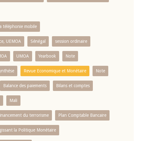
la téléphonie mobile
ence, UEMOA
Sénégal
session ordinaire
MOA
UMOA
Yearbook
Note
ynthése
Revue Economique et Monétaire
Note
Balance des paiements
Bilans et comptes
Mali
 financement du terrorisme
Plan Comptable Bancaire
gissant la Politique Monétaire