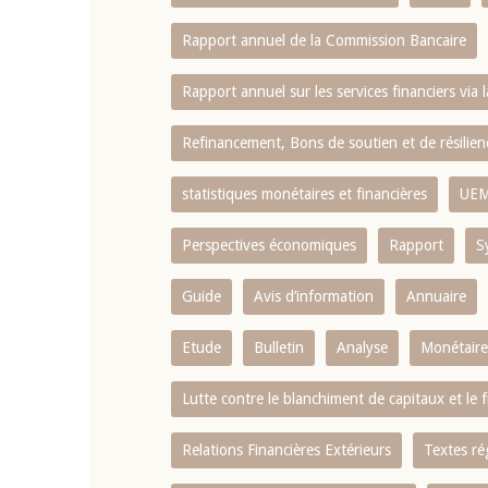
Rapport annuel de la Commission Bancaire
Rapport annuel sur les services financiers via 
Refinancement, Bons de soutien et de résili
statistiques monétaires et financières
UE
Perspectives économiques
Rapport
S
Guide
Avis d’information
Annuaire
Etude
Bulletin
Analyse
Monétaire
Lutte contre le blanchiment de capitaux et le
Relations Financières Extérieurs
Textes ré