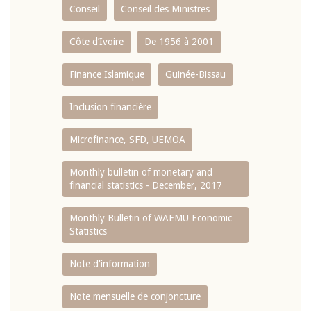
Conseil
Conseil des Ministres
Côte d’Ivoire
De 1956 à 2001
Finance Islamique
Guinée-Bissau
Inclusion financière
Microfinance, SFD, UEMOA
Monthly bulletin of monetary and
financial statistics - December, 2017
Monthly Bulletin of WAEMU Economic
Statistics
Note d'information
Note mensuelle de conjoncture