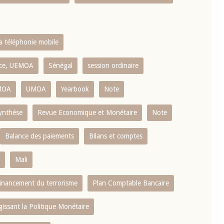
la téléphonie mobile
ence, UEMOA
Sénégal
session ordinaire
MOA
UMOA
Yearbook
Note
ynthése
Revue Economique et Monétaire
Note
Balance des paiements
Bilans et comptes
Mali
 financement du terrorisme
Plan Comptable Bancaire
gissant la Politique Monétaire