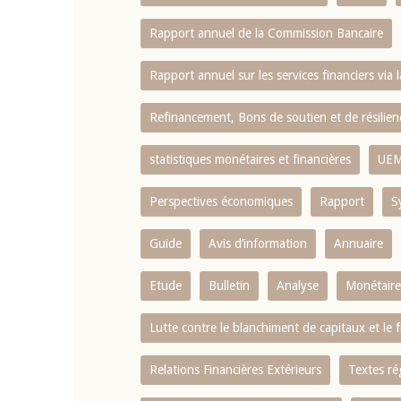
Rapport annuel de la Commission Bancaire
Rapport annuel sur les services financiers via 
Refinancement, Bons de soutien et de résili
statistiques monétaires et financières
UE
Perspectives économiques
Rapport
S
Guide
Avis d’information
Annuaire
Etude
Bulletin
Analyse
Monétaire
Lutte contre le blanchiment de capitaux et le
Relations Financières Extérieurs
Textes ré