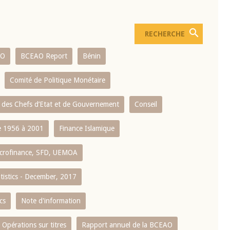
AO
BCEAO Report
Bénin
Comité de Politique Monétaire
 des Chefs d’Etat et de Gouvernement
Conseil
 1956 à 2001
Finance Islamique
crofinance, SFD, UEMOA
atistics - December, 2017
cs
Note d'information
Opérations sur titres
Rapport annuel de la BCEAO