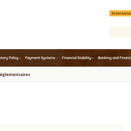
Menu
Internati
top
En
tary Policy
Payment Systems
Financial Stability
Banking and Financ
 réglementaires