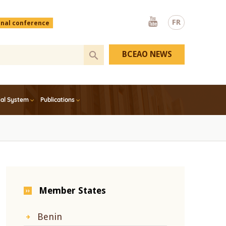
Youtube
FR
onal conference
BCEAO NEWS
ial System
Publications
Member States
Benin