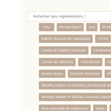
- Any -
Annual Report
Avis
BCE
bulletin mensuel des statistiques
COFEB
Comité de Stabilité Financière
Conférence
Conseil des Ministres
Côte d’Ivoire
De
Guinée-Bissau
Inclusion financière
Mi
Monthly bulletin of monetary and financial st
Monthly Bulletin of WAEMU Economic Statisti
Note mensuelle de conjoncture
Notes