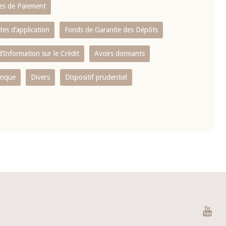
es de Paiement
tes d’application
Fonds de Garantie des Dépôts
’Information sur le Crédit
Avoirs dormants
anque
Divers
Dispositif prudentiel
You