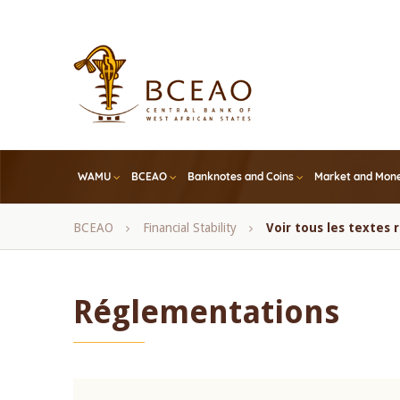
Skip
to
main
content
WAMU
BCEAO
Banknotes and Coins
Market and Mone
Breadcrumb
BCEAO
Financial Stability
Voir tous les textes
Réglementations