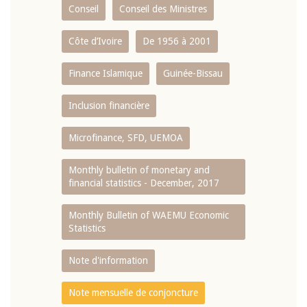
Conseil
Conseil des Ministres
Côte d’Ivoire
De 1956 à 2001
Finance Islamique
Guinée-Bissau
Inclusion financière
Microfinance, SFD, UEMOA
Monthly bulletin of monetary and
financial statistics - December, 2017
Monthly Bulletin of WAEMU Economic
Statistics
Note d'information
Note mensuelle de conjoncture