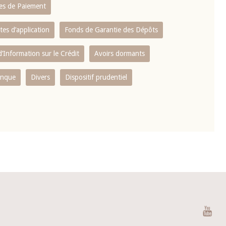
es de Paiement
tes d’application
Fonds de Garantie des Dépôts
’Information sur le Crédit
Avoirs dormants
anque
Divers
Dispositif prudentiel
You