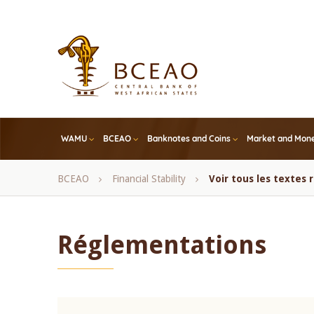
Skip
to
main
content
WAMU
BCEAO
Banknotes and Coins
Market and Mone
Breadcrumb
BCEAO
Financial Stability
Voir tous les textes
Réglementations