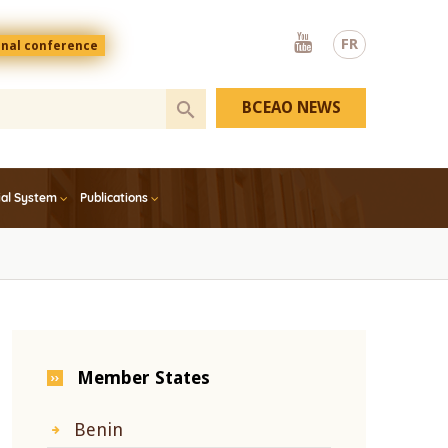
Youtube
FR
onal conference
BCEAO NEWS
ial System
Publications
Member States
Benin