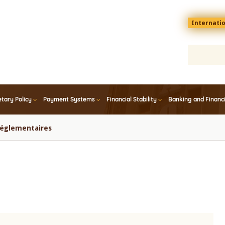
Menu
Internati
top
En
tary Policy
Payment Systems
Financial Stability
Banking and Financ
 réglementaires