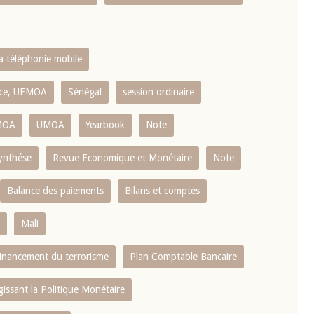
la téléphonie mobile
ence, UEMOA
Sénégal
session ordinaire
MOA
UMOA
Yearbook
Note
ynthése
Revue Economique et Monétaire
Note
Balance des paiements
Bilans et comptes
Mali
 financement du terrorisme
Plan Comptable Bancaire
gissant la Politique Monétaire