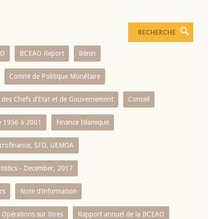
AO
BCEAO Report
Bénin
Comité de Politique Monétaire
 des Chefs d’Etat et de Gouvernement
Conseil
 1956 à 2001
Finance Islamique
crofinance, SFD, UEMOA
atistics - December, 2017
cs
Note d'information
Opérations sur titres
Rapport annuel de la BCEAO