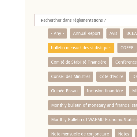
- Any -
Annual Report
Avis
BCE
bulletin mensuel des statistiques
COFEB
Comité de Stabilité Financière
Conférence
Conseil des Ministres
Côte d’Ivoire
De
Guinée-Bissau
Inclusion financière
Mi
Monthly bulletin of monetary and financial st
Monthly Bulletin of WAEMU Economic Statisti
Note mensuelle de conjoncture
Notes