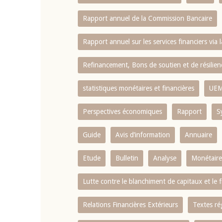
Rapport annuel de la Commission Bancaire
Rapport annuel sur les services financiers via 
Refinancement, Bons de soutien et de résili
statistiques monétaires et financières
UE
Perspectives économiques
Rapport
S
Guide
Avis d’information
Annuaire
Etude
Bulletin
Analyse
Monétaire
Lutte contre le blanchiment de capitaux et le
Relations Financières Extérieurs
Textes ré