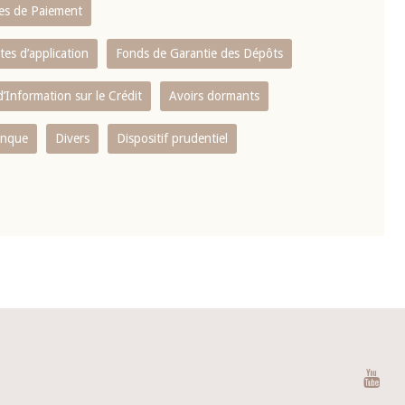
es de Paiement
tes d’application
Fonds de Garantie des Dépôts
’Information sur le Crédit
Avoirs dormants
anque
Divers
Dispositif prudentiel
You