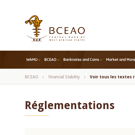
Skip
to
main
content
WAMU
BCEAO
Banknotes and Coins
Market and Mone
Breadcrumb
BCEAO
Financial Stability
Voir tous les textes
Réglementations