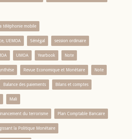
la téléphonie mobile
ence, UEMOA
Sénégal
session ordinaire
MOA
UMOA
Yearbook
Note
ynthése
Revue Economique et Monétaire
Note
Balance des paiements
Bilans et comptes
Mali
 financement du terrorisme
Plan Comptable Bancaire
gissant la Politique Monétaire