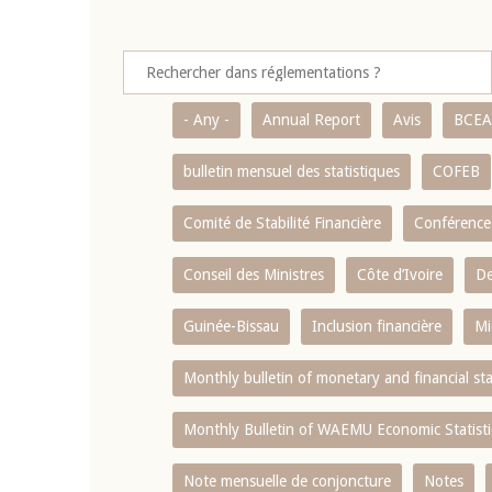
- Any -
Annual Report
Avis
BCE
bulletin mensuel des statistiques
COFEB
Comité de Stabilité Financière
Conférence
Conseil des Ministres
Côte d’Ivoire
De
Guinée-Bissau
Inclusion financière
Mi
Monthly bulletin of monetary and financial st
Monthly Bulletin of WAEMU Economic Statisti
Note mensuelle de conjoncture
Notes