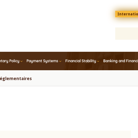
Menu
Internati
top
En
tary Policy
Payment Systems
Financial Stability
Banking and Financ
 réglementaires