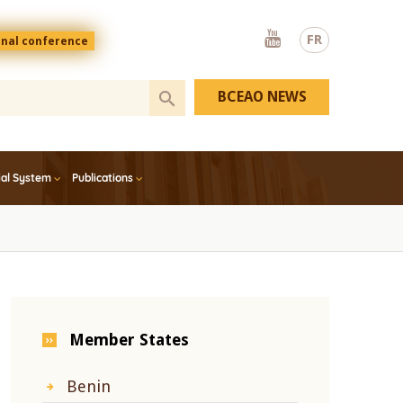
Youtube
FR
onal conference
BCEAO NEWS
ial System
Publications
Member States
Benin