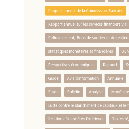
Rapport annuel de la Commission Bancaire
Rapport annuel sur les services financiers via 
Refinancement, Bons de soutien et de résili
statistiques monétaires et financières
UE
Perspectives économiques
Rapport
S
Guide
Avis d’information
Annuaire
Etude
Bulletin
Analyse
Monétaire
Lutte contre le blanchiment de capitaux et le
Relations Financières Extérieurs
Textes ré