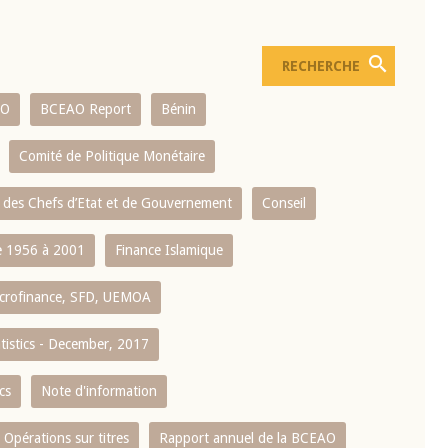
AO
BCEAO Report
Bénin
Comité de Politique Monétaire
 des Chefs d’Etat et de Gouvernement
Conseil
 1956 à 2001
Finance Islamique
crofinance, SFD, UEMOA
atistics - December, 2017
cs
Note d'information
Opérations sur titres
Rapport annuel de la BCEAO