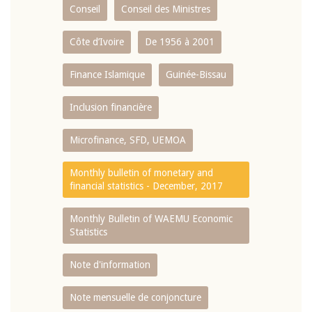
Conseil
Conseil des Ministres
Côte d’Ivoire
De 1956 à 2001
Finance Islamique
Guinée-Bissau
Inclusion financière
Microfinance, SFD, UEMOA
Monthly bulletin of monetary and
financial statistics - December, 2017
Monthly Bulletin of WAEMU Economic
Statistics
Note d'information
Note mensuelle de conjoncture