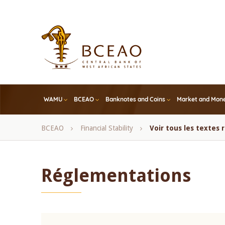
Skip
to
main
content
WAMU
BCEAO
Banknotes and Coins
Market and Mone
Breadcrumb
BCEAO
Financial Stability
Voir tous les textes
Réglementations