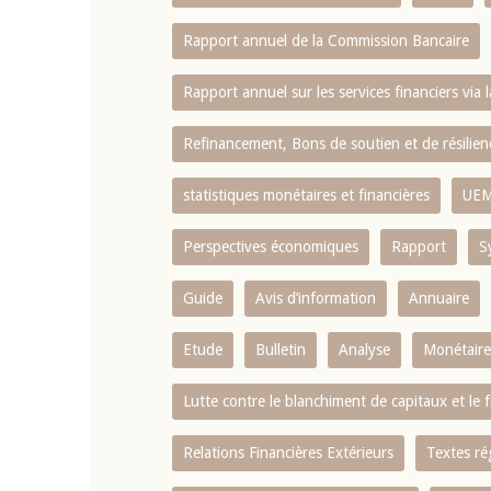
Rapport annuel de la Commission Bancaire
Rapport annuel sur les services financiers via 
Refinancement, Bons de soutien et de résili
statistiques monétaires et financières
UE
Perspectives économiques
Rapport
S
Guide
Avis d’information
Annuaire
Etude
Bulletin
Analyse
Monétaire
Lutte contre le blanchiment de capitaux et le
Relations Financières Extérieurs
Textes ré