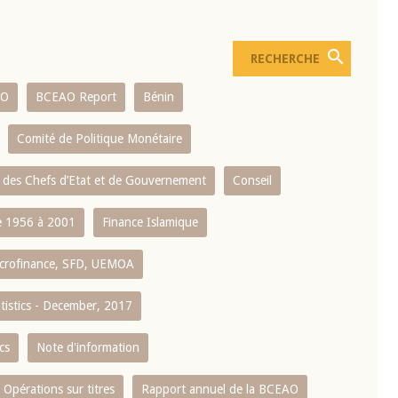
AO
BCEAO Report
Bénin
Comité de Politique Monétaire
 des Chefs d’Etat et de Gouvernement
Conseil
 1956 à 2001
Finance Islamique
crofinance, SFD, UEMOA
atistics - December, 2017
cs
Note d'information
Opérations sur titres
Rapport annuel de la BCEAO