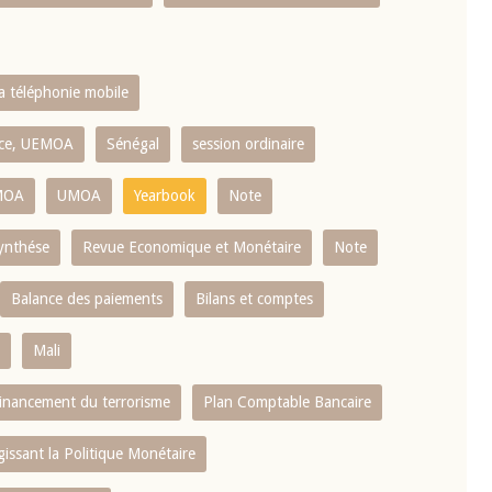
la téléphonie mobile
ence, UEMOA
Sénégal
session ordinaire
MOA
UMOA
Yearbook
Note
ynthése
Revue Economique et Monétaire
Note
Balance des paiements
Bilans et comptes
Mali
 financement du terrorisme
Plan Comptable Bancaire
gissant la Politique Monétaire