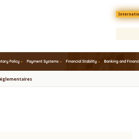
Menu
Internati
top
En
tary Policy
Payment Systems
Financial Stability
Banking and Financ
 réglementaires