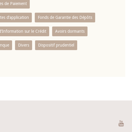
es de Paiement
tes d’application
Fonds de Garantie des Dépôts
’Information sur le Crédit
Avoirs dormants
anque
Divers
Dispositif prudentiel
You