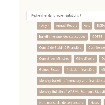
- Any -
Annual Report
Avis
BCE
bulletin mensuel des statistiques
COFEB
Comité de Stabilité Financière
Conférence
Conseil des Ministres
Côte d’Ivoire
De
Guinée-Bissau
Inclusion financière
Mi
Monthly bulletin of monetary and financial st
Monthly Bulletin of WAEMU Economic Statisti
Note mensuelle de conjoncture
Notes