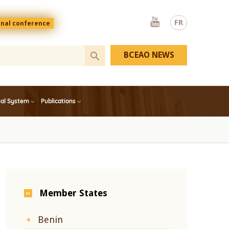
Youtube
FR
onal conference
BCEAO NEWS
ial System
Publications
Member States
Benin