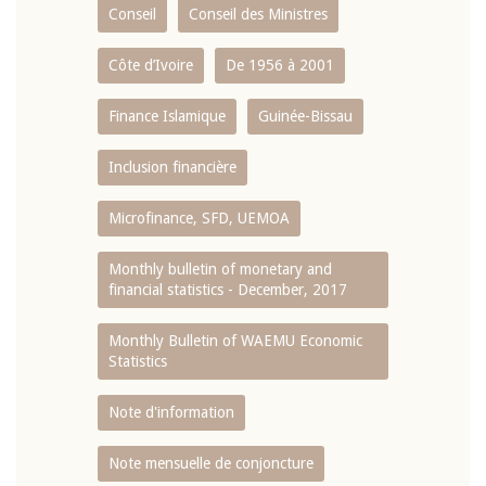
Conseil
Conseil des Ministres
Côte d’Ivoire
De 1956 à 2001
Finance Islamique
Guinée-Bissau
Inclusion financière
Microfinance, SFD, UEMOA
Monthly bulletin of monetary and
financial statistics - December, 2017
Monthly Bulletin of WAEMU Economic
Statistics
Note d'information
Note mensuelle de conjoncture