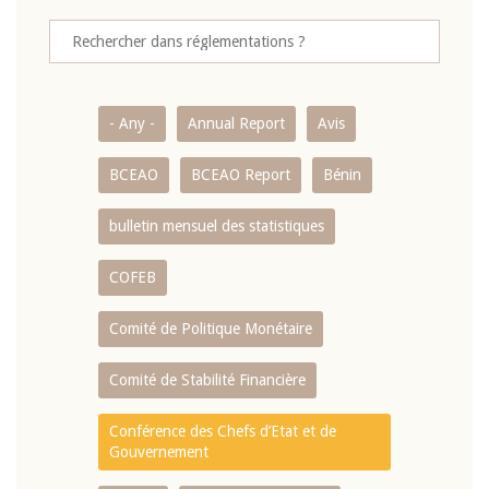
- Any -
Annual Report
Avis
BCEAO
BCEAO Report
Bénin
bulletin mensuel des statistiques
COFEB
Comité de Politique Monétaire
Comité de Stabilité Financière
Conférence des Chefs d’Etat et de
Gouvernement