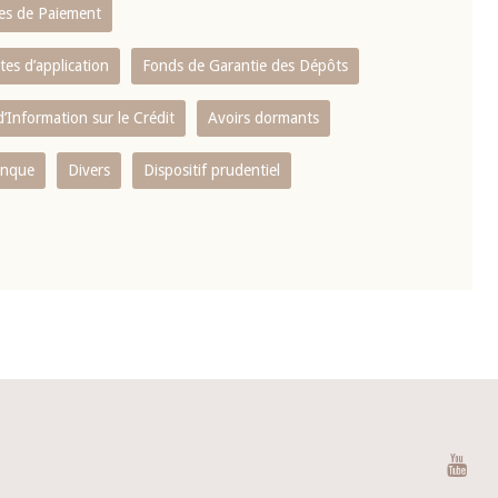
es de Paiement
tes d’application
Fonds de Garantie des Dépôts
’Information sur le Crédit
Avoirs dormants
anque
Divers
Dispositif prudentiel
You