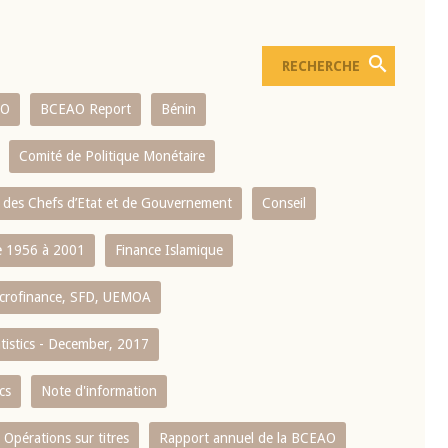
AO
BCEAO Report
Bénin
Comité de Politique Monétaire
 des Chefs d’Etat et de Gouvernement
Conseil
 1956 à 2001
Finance Islamique
crofinance, SFD, UEMOA
atistics - December, 2017
cs
Note d'information
Opérations sur titres
Rapport annuel de la BCEAO