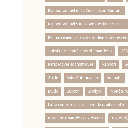
Rapport annuel de la Commission Bancaire
Rapport annuel sur les services financiers via 
Refinancement, Bons de soutien et de résili
statistiques monétaires et financières
UE
Perspectives économiques
Rapport
S
Guide
Avis d’information
Annuaire
Etude
Bulletin
Analyse
Monétaire
Lutte contre le blanchiment de capitaux et le
Relations Financières Extérieurs
Textes ré