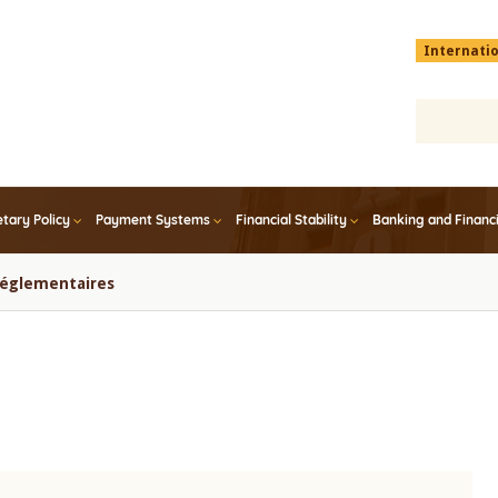
Menu
Internati
top
En
tary Policy
Payment Systems
Financial Stability
Banking and Financ
 réglementaires