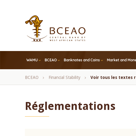
Skip
to
main
content
WAMU
BCEAO
Banknotes and Coins
Market and Mone
Breadcrumb
BCEAO
Financial Stability
Voir tous les textes
Réglementations