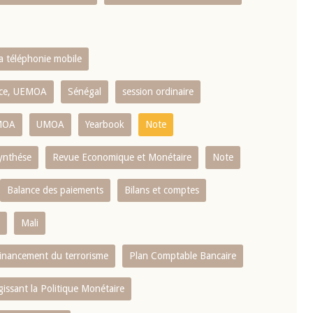
la téléphonie mobile
ence, UEMOA
Sénégal
session ordinaire
MOA
UMOA
Yearbook
Note
ynthése
Revue Economique et Monétaire
Note
Balance des paiements
Bilans et comptes
Mali
 financement du terrorisme
Plan Comptable Bancaire
gissant la Politique Monétaire