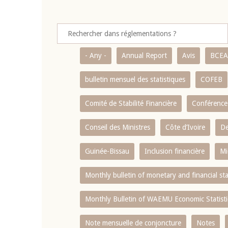
- Any -
Annual Report
Avis
BCE
bulletin mensuel des statistiques
COFEB
Comité de Stabilité Financière
Conférence
Conseil des Ministres
Côte d’Ivoire
De
Guinée-Bissau
Inclusion financière
Mi
Monthly bulletin of monetary and financial st
Monthly Bulletin of WAEMU Economic Statisti
Note mensuelle de conjoncture
Notes