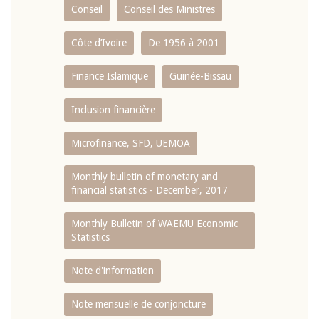
Conseil
Conseil des Ministres
Côte d’Ivoire
De 1956 à 2001
Finance Islamique
Guinée-Bissau
Inclusion financière
Microfinance, SFD, UEMOA
Monthly bulletin of monetary and
financial statistics - December, 2017
Monthly Bulletin of WAEMU Economic
Statistics
Note d'information
Note mensuelle de conjoncture