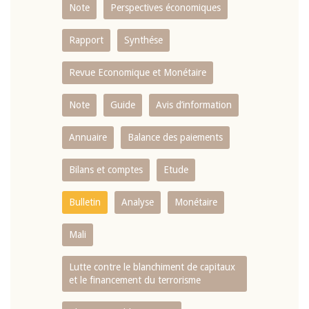
Note
Perspectives économiques
Rapport
Synthése
Revue Economique et Monétaire
Note
Guide
Avis d’information
Annuaire
Balance des paiements
Bilans et comptes
Etude
Bulletin
Analyse
Monétaire
Mali
Lutte contre le blanchiment de capitaux
et le financement du terrorisme