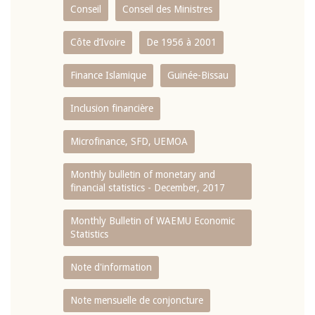
Conseil
Conseil des Ministres
Côte d’Ivoire
De 1956 à 2001
Finance Islamique
Guinée-Bissau
Inclusion financière
Microfinance, SFD, UEMOA
Monthly bulletin of monetary and
financial statistics - December, 2017
Monthly Bulletin of WAEMU Economic
Statistics
Note d'information
Note mensuelle de conjoncture