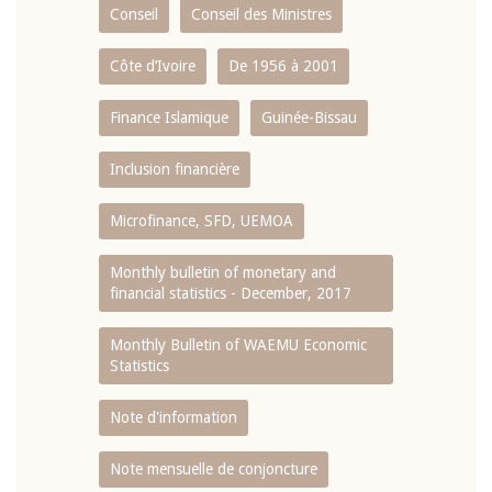
Conseil
Conseil des Ministres
Côte d’Ivoire
De 1956 à 2001
Finance Islamique
Guinée-Bissau
Inclusion financière
Microfinance, SFD, UEMOA
Monthly bulletin of monetary and
financial statistics - December, 2017
Monthly Bulletin of WAEMU Economic
Statistics
Note d'information
Note mensuelle de conjoncture