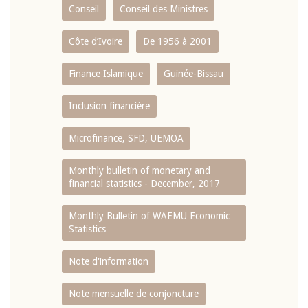
Conseil
Conseil des Ministres
Côte d’Ivoire
De 1956 à 2001
Finance Islamique
Guinée-Bissau
Inclusion financière
Microfinance, SFD, UEMOA
Monthly bulletin of monetary and
financial statistics - December, 2017
Monthly Bulletin of WAEMU Economic
Statistics
Note d'information
Note mensuelle de conjoncture