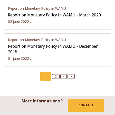
Report on Monetary Policy in WAMU
Report on Monetary Policy in WAMU - March 2020
02 june 2022 ,
Report on Monetary Policy in WAMU
Report on Monetary Policy in WAMU - December
2018
01 june 2022 ,
Pagination
Current
1
Page
2
Next
›
Last
»
page
page
page
More informations ?
CONTACT