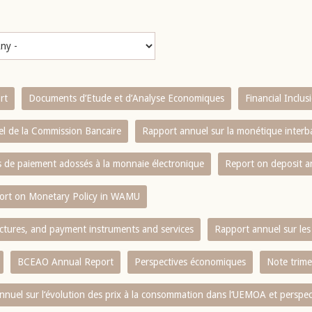
rt
Documents d’Etude et d’Analyse Economiques
Financial Inclu
l de la Commission Bancaire
Rapport annuel sur la monétique inter
es de paiement adossés à la monnaie électronique
Report on deposit 
ort on Monetary Policy in WAMU
ctures, and payment instruments and services
Rapport annuel sur les 
BCEAO Annual Report
Perspectives économiques
Note trime
nnuel sur l‘évolution des prix à la consommation dans l‘UEMOA et perspec