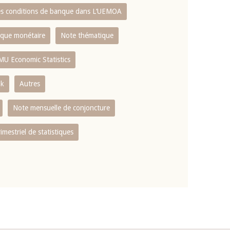
es conditions de banque dans L‘UEMOA
tique monétaire
Note thématique
MU Economic Statistics
ok
Autres
Note mensuelle de conjoncture
rimestriel de statistiques