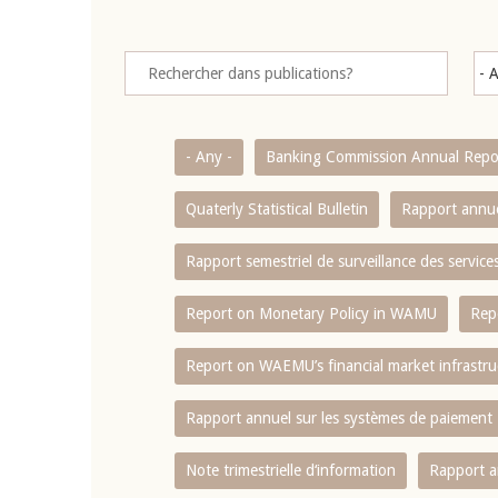
- Any -
Banking Commission Annual Repo
Quaterly Statistical Bulletin
Rapport annue
Rapport semestriel de surveillance des servic
Report on Monetary Policy in WAMU
Rep
Report on WAEMU’s financial market infrastru
Rapport annuel sur les systèmes de paiement
Note trimestrielle d‘information
Rapport a