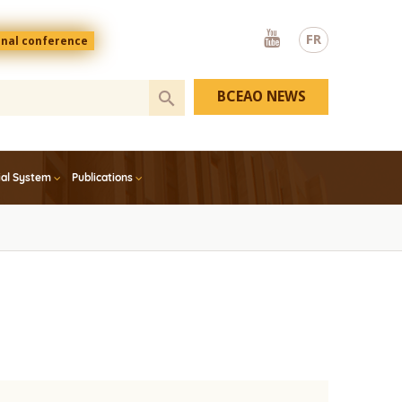
Youtube
FR
onal conference
BCEAO NEWS
ial System
Publications