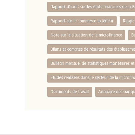
Rapport d‘audit sur les états financiers de la
Rapport sur le commerce extérieur
Rappor
Note sur la situation de la microfinance
Bu
Bilans et comptes de résultats des établissem
Bulletin mensuel de statistiques monétaires et
Etudes réalisées dans le secteur de la microfi
Documents de travail
Annuaire des banque