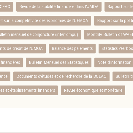
 BCEAO
Revue de la stabilité financière dans l‘UMOA
Rapport sur l
t sur la compétitivité des économies de l‘UEMOA
Rapport sur la poli
lletin mensuel de conjoncture (interrompu)
Monthly Bulletin of WAE
ents de crédit de l‘UMOA
Balance des paiements
Statistics Yearbo
 financières
Bulletin Mensuel des Statistiques
Note d’information
nance
Documents d’études et de recherche de la BCEAO
Bulletin t
s et établissements financiers
Revue économique et monétaire