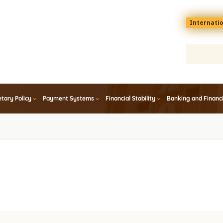
Menu
Internati
top
En
tary Policy
Payment Systems
Financial Stability
Banking and Financ