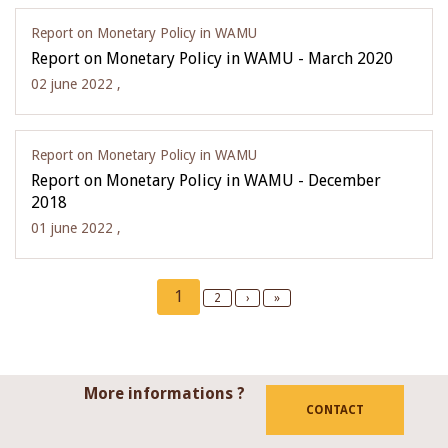
Report on Monetary Policy in WAMU
Report on Monetary Policy in WAMU - March 2020
02 june 2022 ,
Report on Monetary Policy in WAMU
Report on Monetary Policy in WAMU - December
2018
01 june 2022 ,
Pagination
Current
1
Page
2
Next
›
Last
»
page
page
page
More informations ?
CONTACT