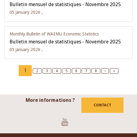
Bulletin mensuel de statistiques - Novembre 2025
05 january 2026 ,
Monthly Bulletin of WAEMU Economic Statistics
Bulletin mensuel de statistiques - Novembre 2025
05 january 2026 ,
Pagination
Current
1
Page
2
Page
3
Page
4
Page
5
Page
6
Page
7
Page
8
Next
›
Last
»
page
page
page
More informations ?
CONTACT
Youtube