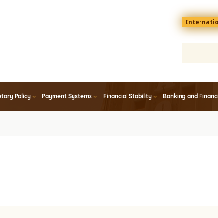
Menu
Internati
top
En
tary Policy
Payment Systems
Financial Stability
Banking and Financ