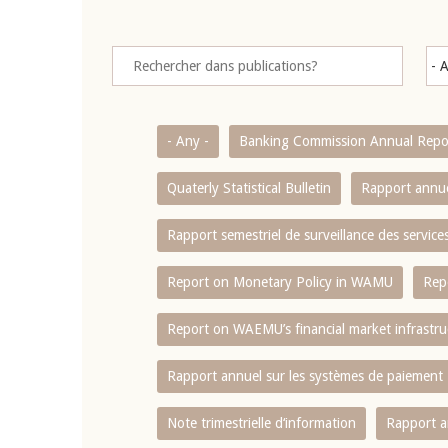
- Any -
Banking Commission Annual Repo
Quaterly Statistical Bulletin
Rapport annue
Rapport semestriel de surveillance des servic
Report on Monetary Policy in WAMU
Rep
Report on WAEMU’s financial market infrastru
Rapport annuel sur les systèmes de paiement
Note trimestrielle d‘information
Rapport a