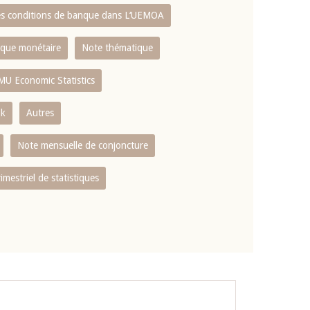
es conditions de banque dans L‘UEMOA
tique monétaire
Note thématique
MU Economic Statistics
ok
Autres
Note mensuelle de conjoncture
rimestriel de statistiques