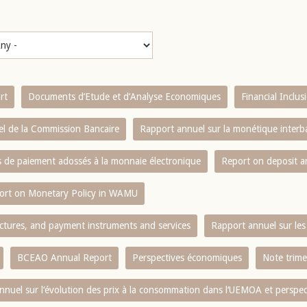
rt
Documents d’Etude et d’Analyse Economiques
Financial Inclu
l de la Commission Bancaire
Rapport annuel sur la monétique inter
es de paiement adossés à la monnaie électronique
Report on deposit 
ort on Monetary Policy in WAMU
ctures, and payment instruments and services
Rapport annuel sur les 
BCEAO Annual Report
Perspectives économiques
Note trime
nnuel sur l‘évolution des prix à la consommation dans l‘UEMOA et perspec