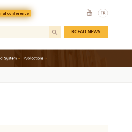
Youtube
FR
onal conference
BCEAO NEWS
ial System
Publications