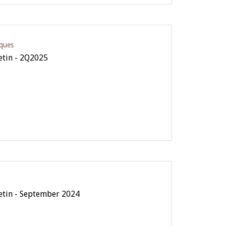
iques
letin - 2Q2025
letin - September 2024