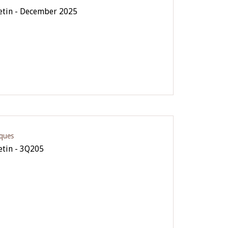
letin - December 2025
iques
letin - 3Q205