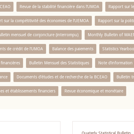
 BCEAO
Revue de la stabilité financière dans l‘UMOA
Rapport sur l
t sur la compétitivité des économies de l‘UEMOA
Rapport sur la poli
lletin mensuel de conjoncture (interrompu)
Monthly Bulletin of WAE
ents de crédit de l‘UMOA
Balance des paiements
Statistics Yearbo
 financières
Bulletin Mensuel des Statistiques
Note d’information
nance
Documents d’études et de recherche de la BCEAO
Bulletin t
s et établissements financiers
Revue économique et monétaire
Quaterly Statistical Bulletin