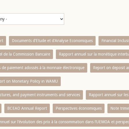
rt
Documents d’Etude et d’Analyse Economiques
Financial Inclu
l de la Commission Bancaire
Rapport annuel sur la monétique inter
es de paiement adossés à la monnaie électronique
Report on deposit 
ort on Monetary Policy in WAMU
ctures, and payment instruments and services
Rapport annuel sur les 
BCEAO Annual Report
Perspectives économiques
Note trime
nnuel sur l‘évolution des prix à la consommation dans l‘UEMOA et perspec