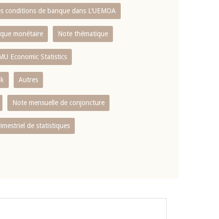
es conditions de banque dans L‘UEMOA
tique monétaire
Note thématique
MU Economic Statistics
ok
Autres
Note mensuelle de conjoncture
rimestriel de statistiques