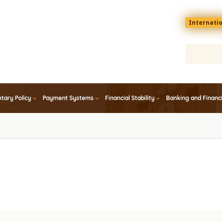
Menu
Internati
top
En
tary Policy
Payment Systems
Financial Stability
Banking and Financ