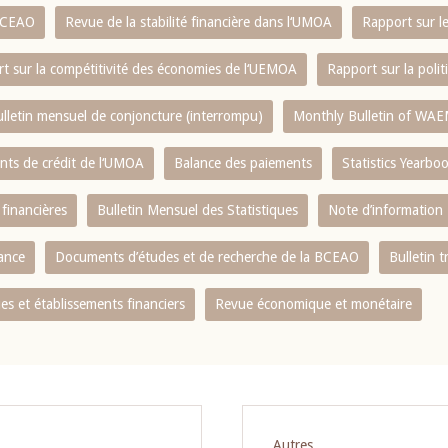
 BCEAO
Revue de la stabilité financière dans l‘UMOA
Rapport sur l
t sur la compétitivité des économies de l‘UEMOA
Rapport sur la poli
lletin mensuel de conjoncture (interrompu)
Monthly Bulletin of WAE
ents de crédit de l‘UMOA
Balance des paiements
Statistics Yearbo
 financières
Bulletin Mensuel des Statistiques
Note d’information
nance
Documents d’études et de recherche de la BCEAO
Bulletin t
s et établissements financiers
Revue économique et monétaire
Autres