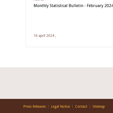
Monthly Statistical Bulletin - Fébruary 202
16 april 2024 ,
Footer
Press Releases
Legal Notice
Contact
Sitemap
EN