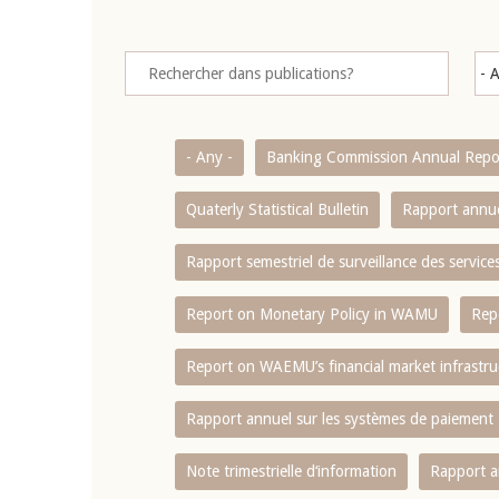
- Any -
Banking Commission Annual Repo
Quaterly Statistical Bulletin
Rapport annue
Rapport semestriel de surveillance des servic
Report on Monetary Policy in WAMU
Rep
Report on WAEMU’s financial market infrastru
Rapport annuel sur les systèmes de paiement
Note trimestrielle d‘information
Rapport a