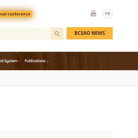
Youtube
FR
onal conference
BCEAO NEWS
ial System
Publications