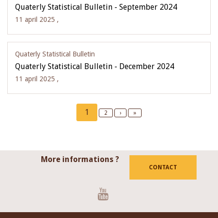
Quaterly Statistical Bulletin - September 2024
11 april 2025 ,
Quaterly Statistical Bulletin
Quaterly Statistical Bulletin - December 2024
11 april 2025 ,
Pagination
Current
1
Page
2
Next
›
Last
»
page
page
page
More informations ?
CONTACT
Youtube