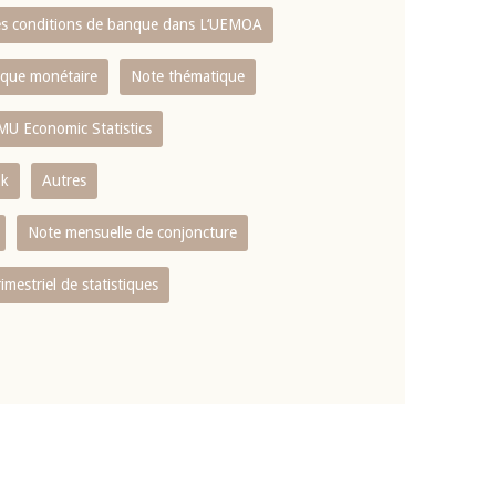
es conditions de banque dans L‘UEMOA
tique monétaire
Note thématique
MU Economic Statistics
ok
Autres
Note mensuelle de conjoncture
rimestriel de statistiques