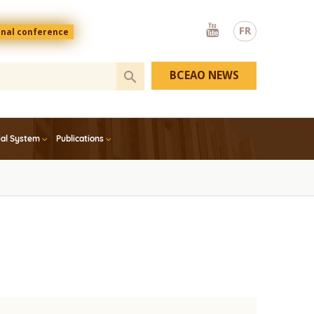
Youtube
FR
onal conference
BCEAO NEWS
ial System
Publications