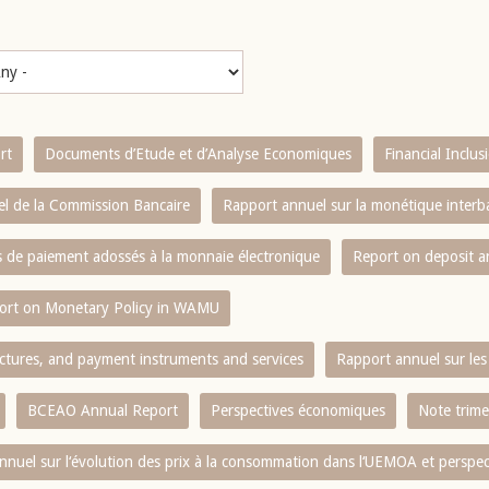
rt
Documents d’Etude et d’Analyse Economiques
Financial Inclu
l de la Commission Bancaire
Rapport annuel sur la monétique inter
es de paiement adossés à la monnaie électronique
Report on deposit 
ort on Monetary Policy in WAMU
ctures, and payment instruments and services
Rapport annuel sur les 
BCEAO Annual Report
Perspectives économiques
Note trime
nnuel sur l‘évolution des prix à la consommation dans l‘UEMOA et perspec