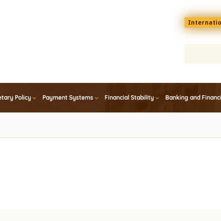
Menu
Internati
top
En
tary Policy
Payment Systems
Financial Stability
Banking and Financ