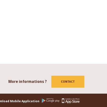
More informations ?
tube
CONTACT
nload Mobile Application