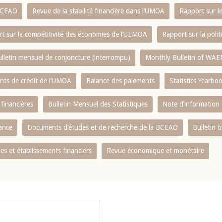
 BCEAO
Revue de la stabilité financière dans l‘UMOA
Rapport sur l
t sur la compétitivité des économies de l‘UEMOA
Rapport sur la poli
lletin mensuel de conjoncture (interrompu)
Monthly Bulletin of WAE
ents de crédit de l‘UMOA
Balance des paiements
Statistics Yearbo
 financières
Bulletin Mensuel des Statistiques
Note d’information
nance
Documents d’études et de recherche de la BCEAO
Bulletin t
s et établissements financiers
Revue économique et monétaire