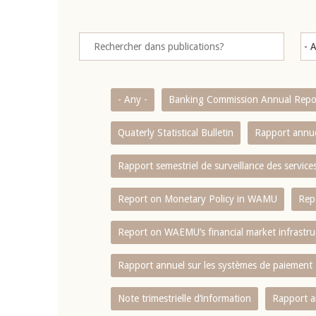
- Any -
Banking Commission Annual Repo
Quaterly Statistical Bulletin
Rapport annue
Rapport semestriel de surveillance des servic
Report on Monetary Policy in WAMU
Rep
Report on WAEMU’s financial market infrastru
Rapport annuel sur les systèmes de paiement
Note trimestrielle d‘information
Rapport a