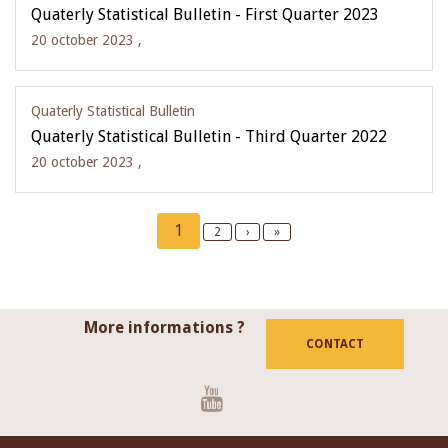
Quaterly Statistical Bulletin - First Quarter 2023
20 october 2023 ,
Quaterly Statistical Bulletin
Quaterly Statistical Bulletin - Third Quarter 2022
20 october 2023 ,
Pagination
Current
1
Page
2
Next
›
Last
»
page
page
page
More informations ?
CONTACT
Youtube