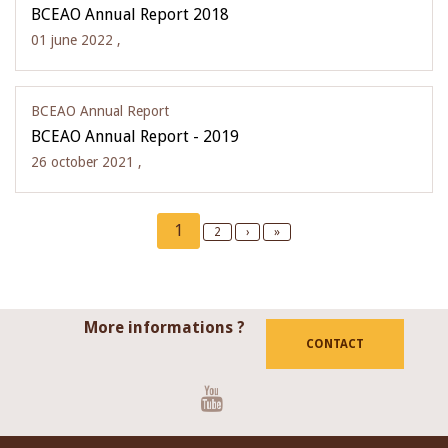
BCEAO Annual Report 2018
01 june 2022 ,
BCEAO Annual Report
BCEAO Annual Report - 2019
26 october 2021 ,
Pagination
Current
1
Page
2
Next
›
Last
»
page
page
page
More informations ?
CONTACT
Youtube