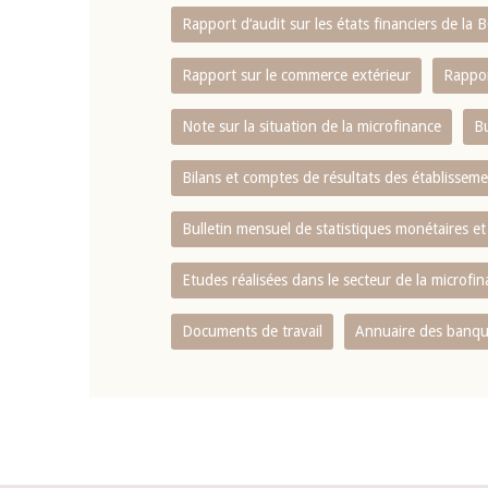
Rapport d‘audit sur les états financiers de la
Rapport sur le commerce extérieur
Rappor
Note sur la situation de la microfinance
Bu
Bilans et comptes de résultats des établissem
Bulletin mensuel de statistiques monétaires et
Etudes réalisées dans le secteur de la microfi
Documents de travail
Annuaire des banque