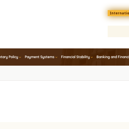
Menu
Internati
top
En
tary Policy
Payment Systems
Financial Stability
Banking and Financ