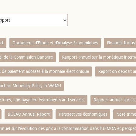
rt
Documents d’Etude et d’Analyse Economiques
Financial Inclu
l de la Commission Bancaire
Rapport annuel sur la monétique inter
es de paiement adossés à la monnaie électronique
Report on deposit 
ort on Monetary Policy in WAMU
ctures, and payment instruments and services
Rapport annuel sur les 
BCEAO Annual Report
Perspectives économiques
Note trime
nnuel sur l‘évolution des prix à la consommation dans l‘UEMOA et perspec