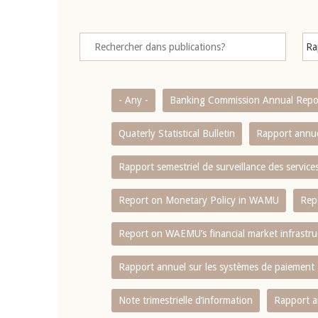
- Any -
Banking Commission Annual Repo
Quaterly Statistical Bulletin
Rapport annue
Rapport semestriel de surveillance des servic
Report on Monetary Policy in WAMU
Rep
Report on WAEMU’s financial market infrastru
Rapport annuel sur les systèmes de paiement
Note trimestrielle d‘information
Rapport a