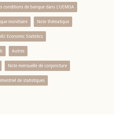
es conditions de banque dans L‘UEMOA
tique monétaire
Note thématique
MU Economic Statistics
ok
Autres
Note mensuelle de conjoncture
rimestriel de statistiques