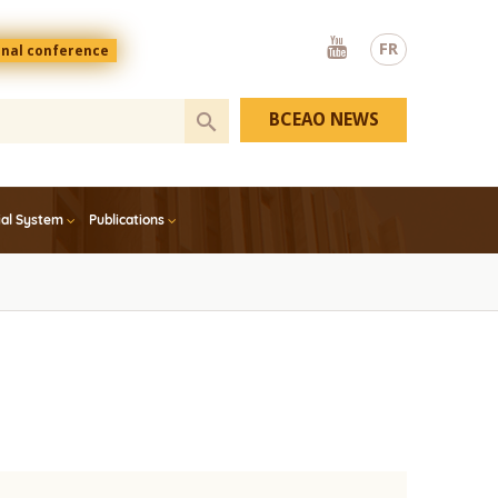
Youtube
FR
onal conference
BCEAO NEWS
ial System
Publications