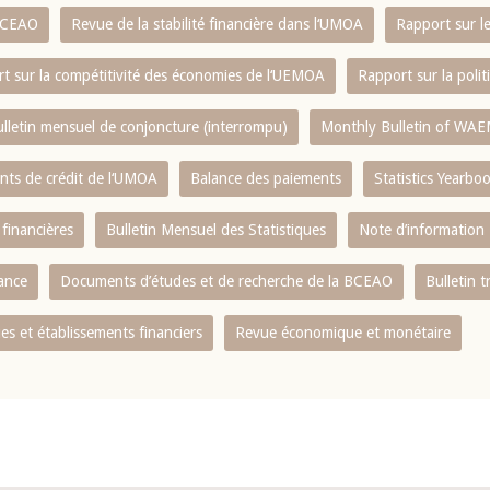
 BCEAO
Revue de la stabilité financière dans l‘UMOA
Rapport sur l
t sur la compétitivité des économies de l‘UEMOA
Rapport sur la poli
lletin mensuel de conjoncture (interrompu)
Monthly Bulletin of WAE
ents de crédit de l‘UMOA
Balance des paiements
Statistics Yearbo
 financières
Bulletin Mensuel des Statistiques
Note d’information
nance
Documents d’études et de recherche de la BCEAO
Bulletin t
s et établissements financiers
Revue économique et monétaire