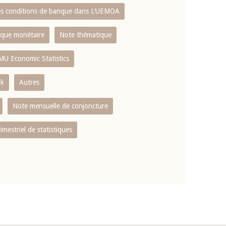
es conditions de banque dans L‘UEMOA
tique monétaire
Note thématique
MU Economic Statistics
ok
Autres
Note mensuelle de conjoncture
rimestriel de statistiques