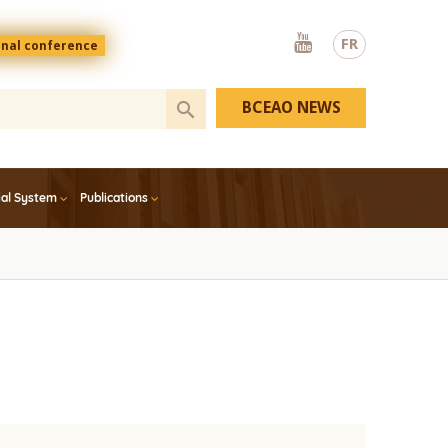
Youtube
FR
onal conference
BCEAO NEWS
ial System
Publications