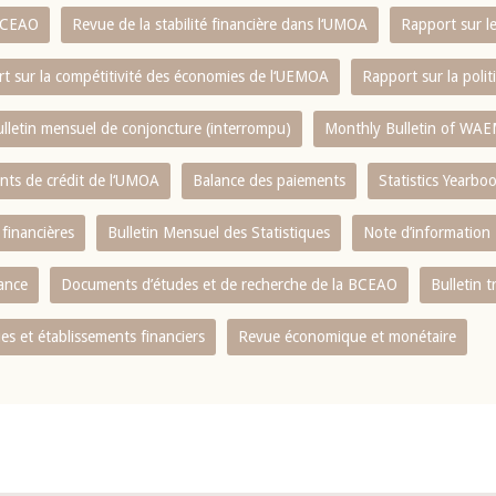
 BCEAO
Revue de la stabilité financière dans l‘UMOA
Rapport sur l
t sur la compétitivité des économies de l‘UEMOA
Rapport sur la poli
lletin mensuel de conjoncture (interrompu)
Monthly Bulletin of WAE
ents de crédit de l‘UMOA
Balance des paiements
Statistics Yearbo
 financières
Bulletin Mensuel des Statistiques
Note d’information
nance
Documents d’études et de recherche de la BCEAO
Bulletin t
s et établissements financiers
Revue économique et monétaire