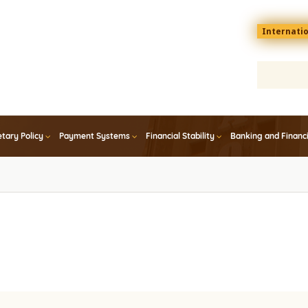
Menu
Internati
top
En
tary Policy
Payment Systems
Financial Stability
Banking and Financ