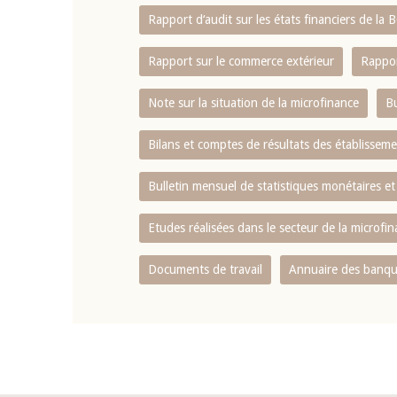
Rapport d‘audit sur les états financiers de la
Rapport sur le commerce extérieur
Rappor
Note sur la situation de la microfinance
Bu
Bilans et comptes de résultats des établissem
Bulletin mensuel de statistiques monétaires et
Etudes réalisées dans le secteur de la microfi
Documents de travail
Annuaire des banque