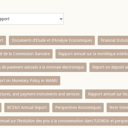
rt
Documents d’Etude et d’Analyse Economiques
Financial Inclu
l de la Commission Bancaire
Rapport annuel sur la monétique inter
es de paiement adossés à la monnaie électronique
Report on deposit 
ort on Monetary Policy in WAMU
ctures, and payment instruments and services
Rapport annuel sur les 
BCEAO Annual Report
Perspectives économiques
Note trime
nnuel sur l‘évolution des prix à la consommation dans l‘UEMOA et perspec