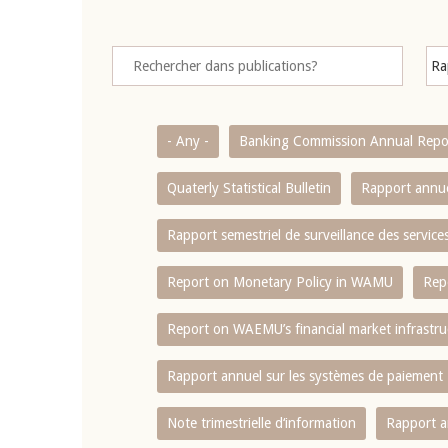
- Any -
Banking Commission Annual Repo
Quaterly Statistical Bulletin
Rapport annue
Rapport semestriel de surveillance des servic
Report on Monetary Policy in WAMU
Rep
Report on WAEMU’s financial market infrastru
Rapport annuel sur les systèmes de paiement
Note trimestrielle d‘information
Rapport a