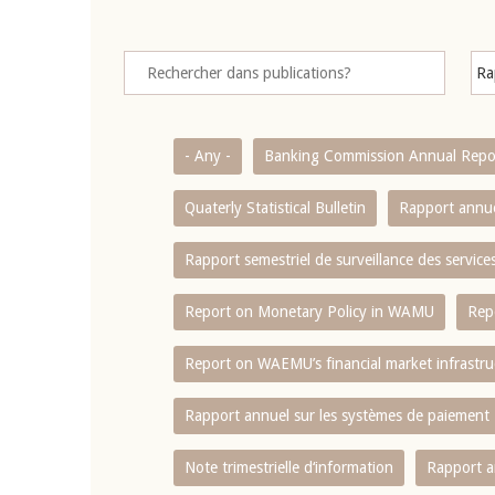
- Any -
Banking Commission Annual Repo
Quaterly Statistical Bulletin
Rapport annue
Rapport semestriel de surveillance des servic
Report on Monetary Policy in WAMU
Rep
Report on WAEMU’s financial market infrastru
Rapport annuel sur les systèmes de paiement
Note trimestrielle d‘information
Rapport a