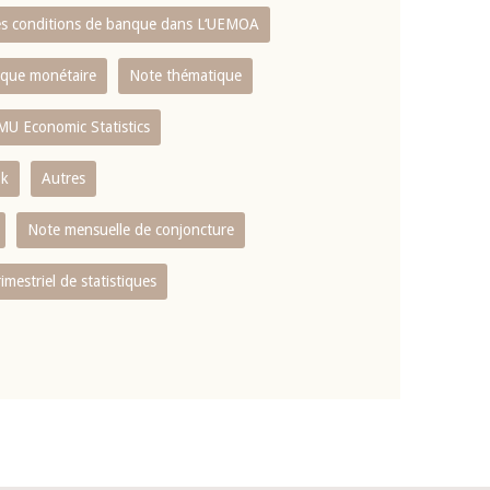
es conditions de banque dans L‘UEMOA
tique monétaire
Note thématique
MU Economic Statistics
ok
Autres
Note mensuelle de conjoncture
rimestriel de statistiques