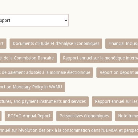
rt
Documents d’Etude et d’Analyse Economiques
Financial Inclu
l de la Commission Bancaire
Rapport annuel sur la monétique inter
es de paiement adossés à la monnaie électronique
Report on deposit 
ort on Monetary Policy in WAMU
ctures, and payment instruments and services
Rapport annuel sur les 
BCEAO Annual Report
Perspectives économiques
Note trime
nnuel sur l‘évolution des prix à la consommation dans l‘UEMOA et perspec