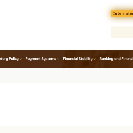
Menu
Internati
top
En
tary Policy
Payment Systems
Financial Stability
Banking and Financ