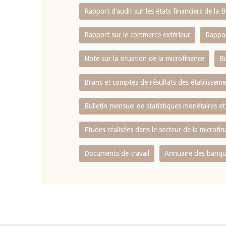
Rapport d‘audit sur les états financiers de la
Rapport sur le commerce extérieur
Rappor
Note sur la situation de la microfinance
Bu
Bilans et comptes de résultats des établissem
Bulletin mensuel de statistiques monétaires et
Etudes réalisées dans le secteur de la microfi
Documents de travail
Annuaire des banque