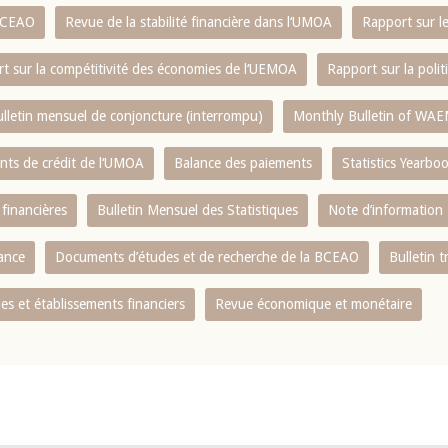
 BCEAO
Revue de la stabilité financière dans l‘UMOA
Rapport sur l
t sur la compétitivité des économies de l‘UEMOA
Rapport sur la poli
lletin mensuel de conjoncture (interrompu)
Monthly Bulletin of WAE
ents de crédit de l‘UMOA
Balance des paiements
Statistics Yearbo
 financières
Bulletin Mensuel des Statistiques
Note d’information
nance
Documents d’études et de recherche de la BCEAO
Bulletin t
s et établissements financiers
Revue économique et monétaire