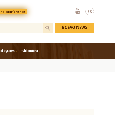
Youtube
FR
onal conference
BCEAO NEWS
ial System
Publications