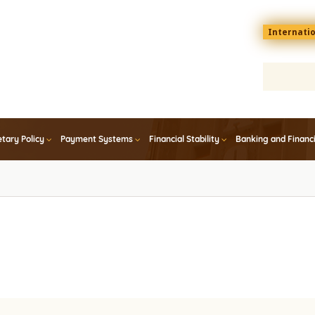
Menu
Internati
top
En
tary Policy
Payment Systems
Financial Stability
Banking and Financ