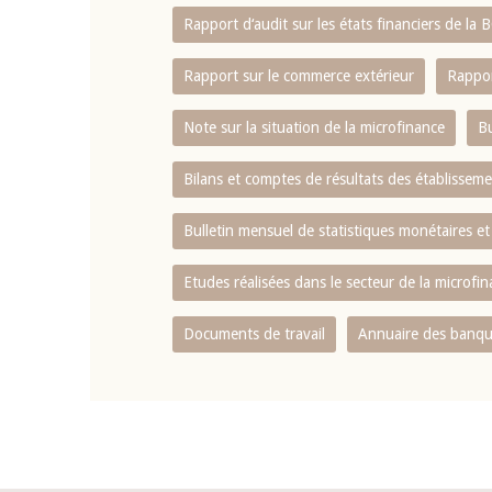
Rapport d‘audit sur les états financiers de la
Rapport sur le commerce extérieur
Rappor
Note sur la situation de la microfinance
Bu
Bilans et comptes de résultats des établissem
Bulletin mensuel de statistiques monétaires et
Etudes réalisées dans le secteur de la microfi
Documents de travail
Annuaire des banque