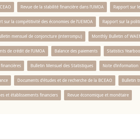
 BCEAO
Revue de la stabilité financière dans l‘UMOA
Rapport sur l
t sur la compétitivité des économies de l‘UEMOA
Rapport sur la poli
lletin mensuel de conjoncture (interrompu)
Monthly Bulletin of WAE
ents de crédit de l‘UMOA
Balance des paiements
Statistics Yearbo
 financières
Bulletin Mensuel des Statistiques
Note d’information
nance
Documents d’études et de recherche de la BCEAO
Bulletin t
s et établissements financiers
Revue économique et monétaire