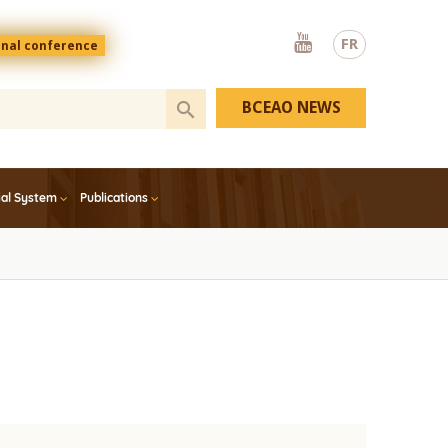
Youtube
FR
onal conference
BCEAO NEWS
ial System
Publications