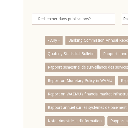
- Any -
Banking Commission Annual Repo
Quaterly Statistical Bulletin
Rapport annue
Rapport semestriel de surveillance des servic
Report on Monetary Policy in WAMU
Rep
Report on WAEMU’s financial market infrastru
Rapport annuel sur les systèmes de paiement
Note trimestrielle d‘information
Rapport a