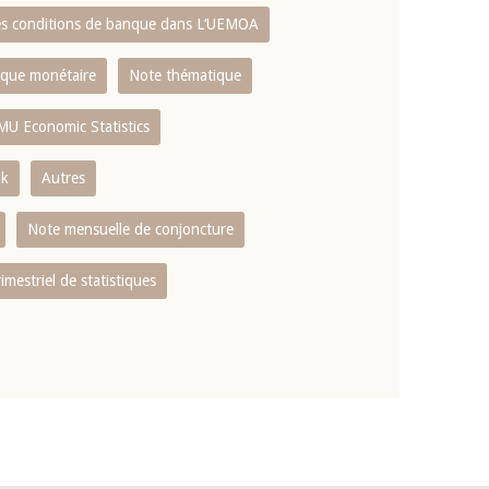
es conditions de banque dans L‘UEMOA
tique monétaire
Note thématique
MU Economic Statistics
ok
Autres
Note mensuelle de conjoncture
rimestriel de statistiques