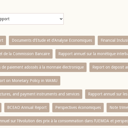
rt
Documents d’Etude et d’Analyse Economiques
Financial Inclu
l de la Commission Bancaire
Rapport annuel sur la monétique inter
es de paiement adossés à la monnaie électronique
Report on deposit 
ort on Monetary Policy in WAMU
ctures, and payment instruments and services
Rapport annuel sur les 
BCEAO Annual Report
Perspectives économiques
Note trime
nnuel sur l‘évolution des prix à la consommation dans l‘UEMOA et perspec