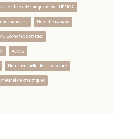
es conditions de banque dans L‘UEMOA
tique monétaire
Note thématique
MU Economic Statistics
ok
Autres
Note mensuelle de conjoncture
rimestriel de statistiques