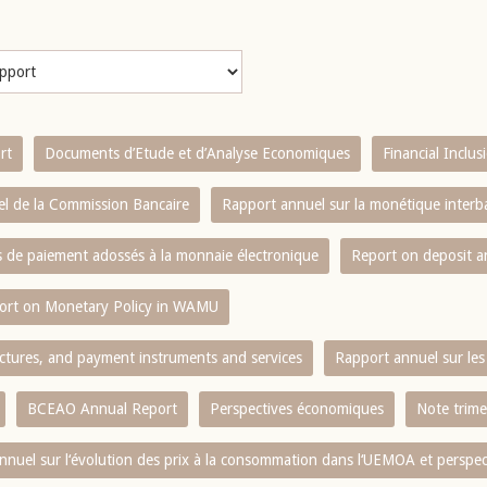
rt
Documents d’Etude et d’Analyse Economiques
Financial Inclu
l de la Commission Bancaire
Rapport annuel sur la monétique inter
es de paiement adossés à la monnaie électronique
Report on deposit 
ort on Monetary Policy in WAMU
ctures, and payment instruments and services
Rapport annuel sur les 
BCEAO Annual Report
Perspectives économiques
Note trime
nnuel sur l‘évolution des prix à la consommation dans l‘UEMOA et perspec