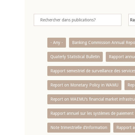
- Any -
Banking Commission Annual Repo
Quaterly Statistical Bulletin
Rapport annue
Rapport semestriel de surveillance des servic
Report on Monetary Policy in WAMU
Rep
Report on WAEMU’s financial market infrastru
Rapport annuel sur les systèmes de paiement
Note trimestrielle d‘information
Rapport a