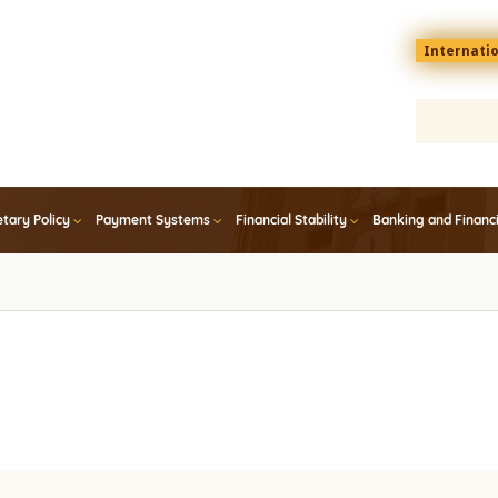
Menu
Internati
top
En
tary Policy
Payment Systems
Financial Stability
Banking and Financ