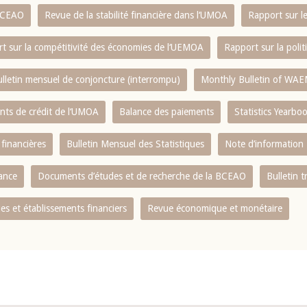
 BCEAO
Revue de la stabilité financière dans l‘UMOA
Rapport sur l
t sur la compétitivité des économies de l‘UEMOA
Rapport sur la poli
lletin mensuel de conjoncture (interrompu)
Monthly Bulletin of WAE
ents de crédit de l‘UMOA
Balance des paiements
Statistics Yearbo
 financières
Bulletin Mensuel des Statistiques
Note d’information
nance
Documents d’études et de recherche de la BCEAO
Bulletin t
s et établissements financiers
Revue économique et monétaire