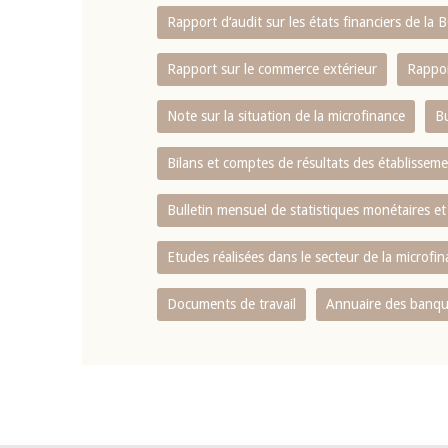
Rapport d‘audit sur les états financiers de la
Rapport sur le commerce extérieur
Rappor
Note sur la situation de la microfinance
Bu
Bilans et comptes de résultats des établissem
Bulletin mensuel de statistiques monétaires et
Etudes réalisées dans le secteur de la microfi
Documents de travail
Annuaire des banque