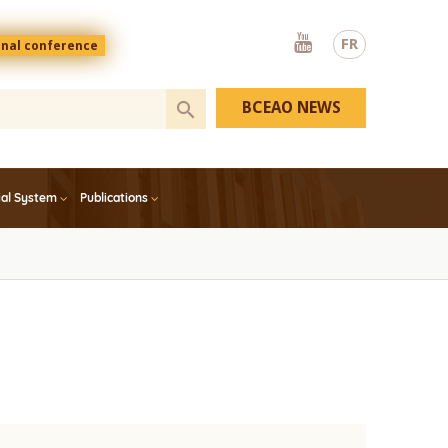
Youtube
FR
onal conference
BCEAO NEWS
ial System
Publications