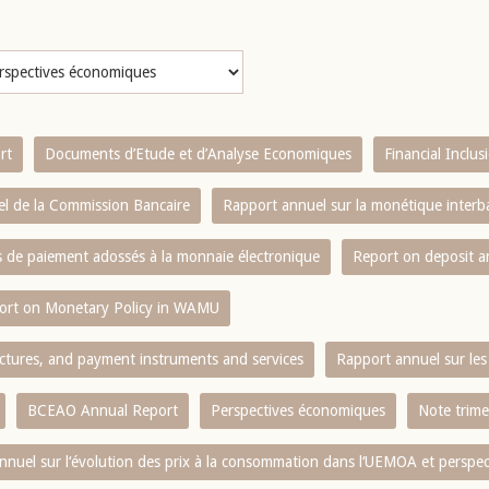
rt
Documents d’Etude et d’Analyse Economiques
Financial Inclu
l de la Commission Bancaire
Rapport annuel sur la monétique inter
es de paiement adossés à la monnaie électronique
Report on deposit 
ort on Monetary Policy in WAMU
ctures, and payment instruments and services
Rapport annuel sur les 
BCEAO Annual Report
Perspectives économiques
Note trime
nnuel sur l‘évolution des prix à la consommation dans l‘UEMOA et perspec