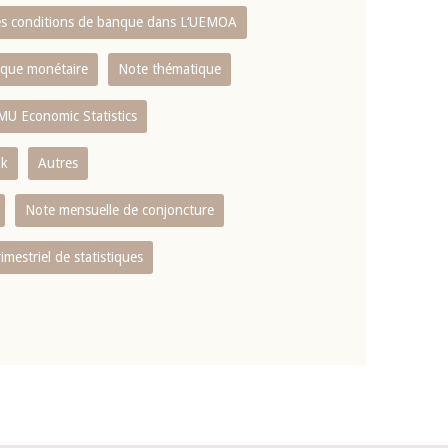
es conditions de banque dans L‘UEMOA
tique monétaire
Note thématique
MU Economic Statistics
ok
Autres
Note mensuelle de conjoncture
rimestriel de statistiques