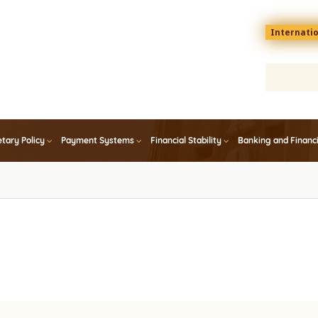
Menu
Internati
top
En
tary Policy
Payment Systems
Financial Stability
Banking and Financ