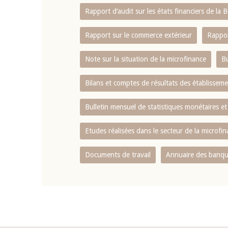
Rapport d‘audit sur les états financiers de la
Rapport sur le commerce extérieur
Rappor
Note sur la situation de la microfinance
Bu
Bilans et comptes de résultats des établissem
Bulletin mensuel de statistiques monétaires et
Etudes réalisées dans le secteur de la microfi
Documents de travail
Annuaire des banque