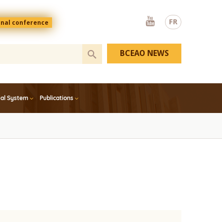
Youtube
FR
onal conference
BCEAO NEWS
ial System
Publications