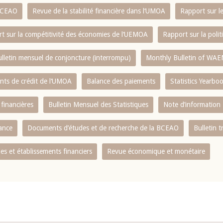
 BCEAO
Revue de la stabilité financière dans l‘UMOA
Rapport sur l
t sur la compétitivité des économies de l‘UEMOA
Rapport sur la poli
lletin mensuel de conjoncture (interrompu)
Monthly Bulletin of WAE
ents de crédit de l‘UMOA
Balance des paiements
Statistics Yearbo
 financières
Bulletin Mensuel des Statistiques
Note d’information
nance
Documents d’études et de recherche de la BCEAO
Bulletin t
s et établissements financiers
Revue économique et monétaire