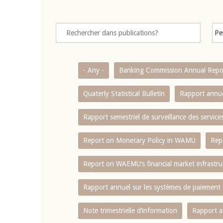
- Any -
Banking Commission Annual Repo
Quaterly Statistical Bulletin
Rapport annue
Rapport semestriel de surveillance des servic
Report on Monetary Policy in WAMU
Rep
Report on WAEMU’s financial market infrastru
Rapport annuel sur les systèmes de paiement
Note trimestrielle d‘information
Rapport a