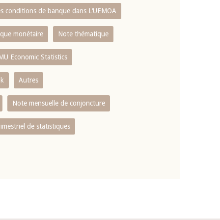
es conditions de banque dans L‘UEMOA
tique monétaire
Note thématique
MU Economic Statistics
ok
Autres
Note mensuelle de conjoncture
rimestriel de statistiques