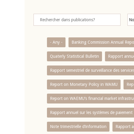
- Any -
Banking Commission Annual Repo
Quaterly Statistical Bulletin
Rapport annue
Rapport semestriel de surveillance des servic
Report on Monetary Policy in WAMU
Rep
Report on WAEMU’s financial market infrastru
Rapport annuel sur les systèmes de paiement
Note trimestrielle d‘information
Rapport a