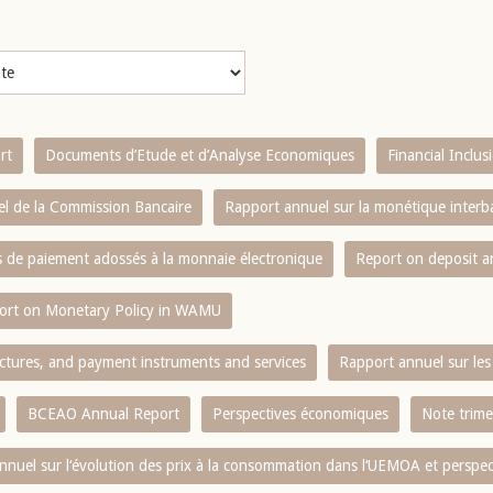
rt
Documents d’Etude et d’Analyse Economiques
Financial Inclu
l de la Commission Bancaire
Rapport annuel sur la monétique inter
es de paiement adossés à la monnaie électronique
Report on deposit 
ort on Monetary Policy in WAMU
ctures, and payment instruments and services
Rapport annuel sur les 
BCEAO Annual Report
Perspectives économiques
Note trime
nnuel sur l‘évolution des prix à la consommation dans l‘UEMOA et perspec