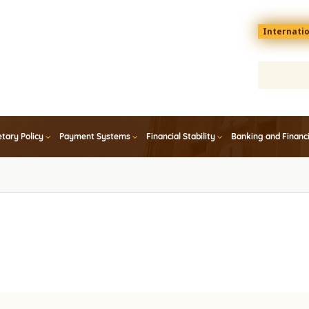
Menu
Internati
top
En
tary Policy
Payment Systems
Financial Stability
Banking and Financ