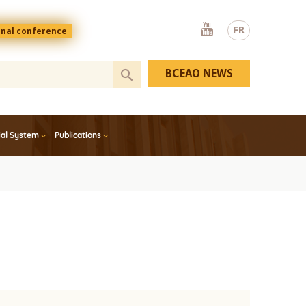
Youtube
FR
onal conference
BCEAO NEWS
ial System
Publications