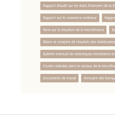
Rapport d‘audit sur les états financiers de la
Rapport sur le commerce extérieur
Rappor
Note sur la situation de la microfinance
Bu
Bilans et comptes de résultats des établissem
Bulletin mensuel de statistiques monétaires et
Etudes réalisées dans le secteur de la microfi
Documents de travail
Annuaire des banque