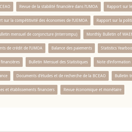
 BCEAO
Revue de la stabilité financière dans l‘UMOA
Rapport sur l
t sur la compétitivité des économies de l‘UEMOA
Rapport sur la poli
lletin mensuel de conjoncture (interrompu)
Monthly Bulletin of WAE
ents de crédit de l‘UMOA
Balance des paiements
Statistics Yearbo
 financières
Bulletin Mensuel des Statistiques
Note d’information
nance
Documents d’études et de recherche de la BCEAO
Bulletin t
s et établissements financiers
Revue économique et monétaire