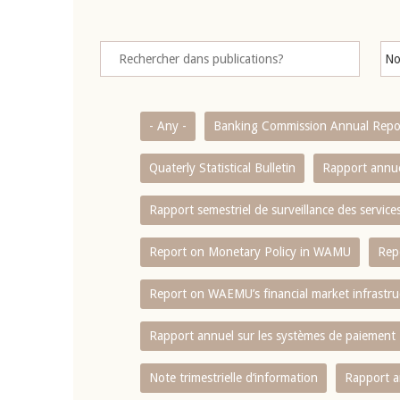
- Any -
Banking Commission Annual Repo
Quaterly Statistical Bulletin
Rapport annue
Rapport semestriel de surveillance des servic
Report on Monetary Policy in WAMU
Rep
Report on WAEMU’s financial market infrastru
Rapport annuel sur les systèmes de paiement
Note trimestrielle d‘information
Rapport a