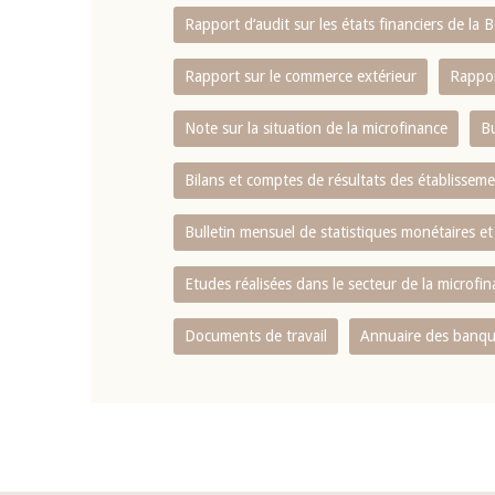
Rapport d‘audit sur les états financiers de la
Rapport sur le commerce extérieur
Rappor
Note sur la situation de la microfinance
Bu
Bilans et comptes de résultats des établissem
Bulletin mensuel de statistiques monétaires et
Etudes réalisées dans le secteur de la microfi
Documents de travail
Annuaire des banque