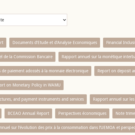
rt
Documents d’Etude et d’Analyse Economiques
Financial Inclu
l de la Commission Bancaire
Rapport annuel sur la monétique inter
es de paiement adossés à la monnaie électronique
Report on deposit 
ort on Monetary Policy in WAMU
ctures, and payment instruments and services
Rapport annuel sur les 
BCEAO Annual Report
Perspectives économiques
Note trime
nnuel sur l‘évolution des prix à la consommation dans l‘UEMOA et perspec