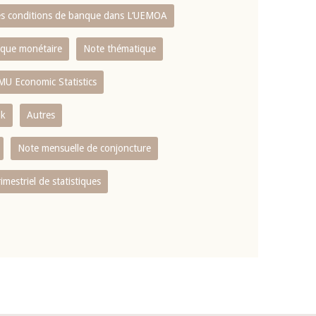
es conditions de banque dans L‘UEMOA
tique monétaire
Note thématique
MU Economic Statistics
ok
Autres
Note mensuelle de conjoncture
rimestriel de statistiques