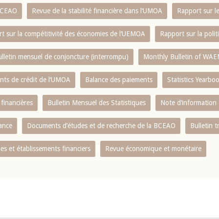
 BCEAO
Revue de la stabilité financière dans l‘UMOA
Rapport sur l
t sur la compétitivité des économies de l‘UEMOA
Rapport sur la poli
lletin mensuel de conjoncture (interrompu)
Monthly Bulletin of WAE
ents de crédit de l‘UMOA
Balance des paiements
Statistics Yearbo
 financières
Bulletin Mensuel des Statistiques
Note d’information
nance
Documents d’études et de recherche de la BCEAO
Bulletin t
s et établissements financiers
Revue économique et monétaire