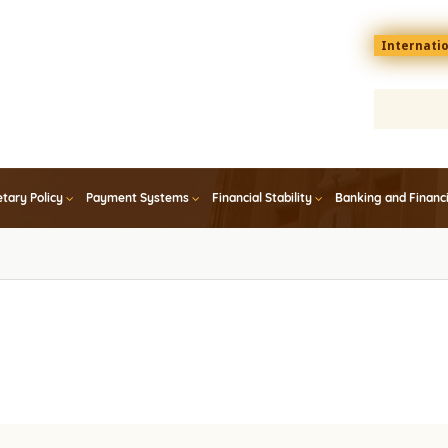
Menu
Internati
top
En
tary Policy
Payment Systems
Financial Stability
Banking and Financ