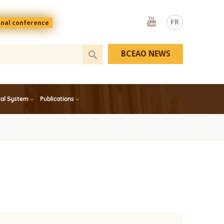
Youtube
FR
onal conference
BCEAO NEWS
ial System
Publications