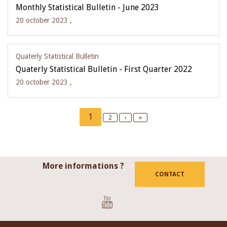
Monthly Statistical Bulletin - June 2023
20 october 2023 ,
Quaterly Statistical Bulletin
Quaterly Statistical Bulletin - First Quarter 2022
20 october 2023 ,
Pagination
Current
1
Page
2
Next
›
Last
»
page
page
page
More informations ?
CONTACT
Youtube