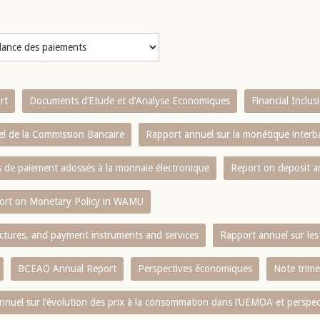
rt
Documents d’Etude et d’Analyse Economiques
Financial Inclu
l de la Commission Bancaire
Rapport annuel sur la monétique inter
es de paiement adossés à la monnaie électronique
Report on deposit 
ort on Monetary Policy in WAMU
ctures, and payment instruments and services
Rapport annuel sur les 
BCEAO Annual Report
Perspectives économiques
Note trime
nnuel sur l‘évolution des prix à la consommation dans l‘UEMOA et perspec