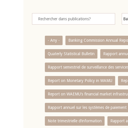
- Any -
Banking Commission Annual Repo
Quaterly Statistical Bulletin
Rapport annue
Rapport semestriel de surveillance des servic
Report on Monetary Policy in WAMU
Rep
Report on WAEMU’s financial market infrastru
Rapport annuel sur les systèmes de paiement
Note trimestrielle d‘information
Rapport a