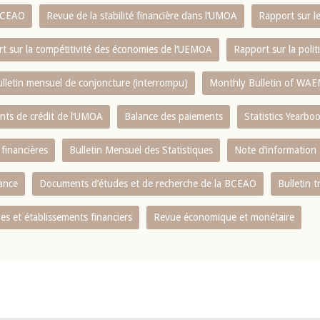
 BCEAO
Revue de la stabilité financière dans l‘UMOA
Rapport sur l
t sur la compétitivité des économies de l‘UEMOA
Rapport sur la poli
lletin mensuel de conjoncture (interrompu)
Monthly Bulletin of WAE
ents de crédit de l‘UMOA
Balance des paiements
Statistics Yearbo
 financières
Bulletin Mensuel des Statistiques
Note d’information
nance
Documents d’études et de recherche de la BCEAO
Bulletin t
s et établissements financiers
Revue économique et monétaire