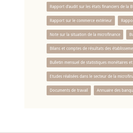
Rapport d‘audit sur les états financiers de la
Rapport sur le commerce extérieur
Rappor
Note sur la situation de la microfinance
Bu
Bilans et comptes de résultats des établissem
Bulletin mensuel de statistiques monétaires et
Etudes réalisées dans le secteur de la microfi
Documents de travail
Annuaire des banque