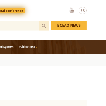
Youtube
FR
onal conference
BCEAO NEWS
ial System
Publications