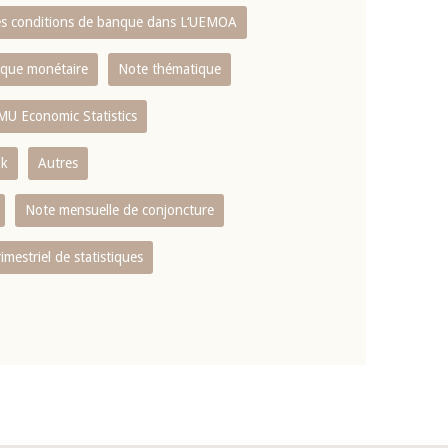
es conditions de banque dans L‘UEMOA
tique monétaire
Note thématique
MU Economic Statistics
ok
Autres
Note mensuelle de conjoncture
rimestriel de statistiques