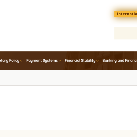
Menu
Internati
top
En
tary Policy
Payment Systems
Financial Stability
Banking and Financ