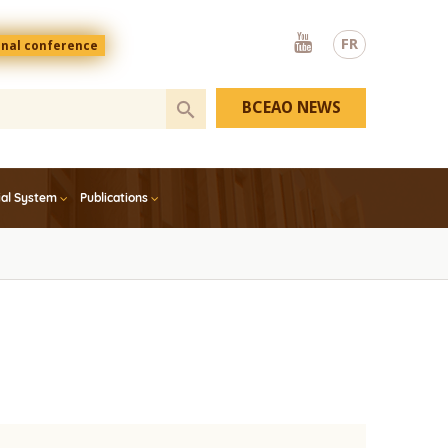
Youtube
FR
onal conference
BCEAO NEWS
ial System
Publications