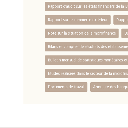
Rapport d‘audit sur les états financiers de la
Rapport sur le commerce extérieur
Rappor
Note sur la situation de la microfinance
Bu
Bilans et comptes de résultats des établissem
Bulletin mensuel de statistiques monétaires et
Etudes réalisées dans le secteur de la microfi
Documents de travail
Annuaire des banque