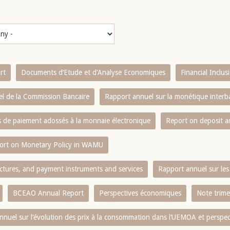
rt
Documents d’Etude et d’Analyse Economiques
Financial Inclu
l de la Commission Bancaire
Rapport annuel sur la monétique inter
es de paiement adossés à la monnaie électronique
Report on deposit 
ort on Monetary Policy in WAMU
ctures, and payment instruments and services
Rapport annuel sur les 
BCEAO Annual Report
Perspectives économiques
Note trime
nnuel sur l‘évolution des prix à la consommation dans l‘UEMOA et perspec