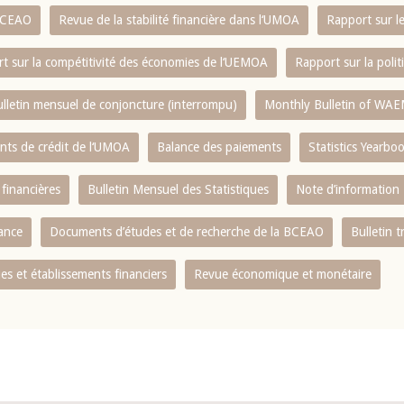
 BCEAO
Revue de la stabilité financière dans l‘UMOA
Rapport sur l
t sur la compétitivité des économies de l‘UEMOA
Rapport sur la poli
lletin mensuel de conjoncture (interrompu)
Monthly Bulletin of WAE
ents de crédit de l‘UMOA
Balance des paiements
Statistics Yearbo
 financières
Bulletin Mensuel des Statistiques
Note d’information
nance
Documents d’études et de recherche de la BCEAO
Bulletin t
s et établissements financiers
Revue économique et monétaire