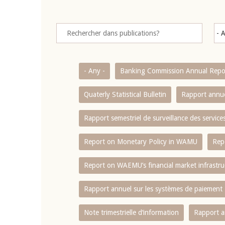
- Any -
Banking Commission Annual Repo
Quaterly Statistical Bulletin
Rapport annue
Rapport semestriel de surveillance des servic
Report on Monetary Policy in WAMU
Rep
Report on WAEMU’s financial market infrastru
Rapport annuel sur les systèmes de paiement
Note trimestrielle d‘information
Rapport a