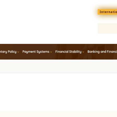
Menu
Internati
top
En
tary Policy
Payment Systems
Financial Stability
Banking and Financ