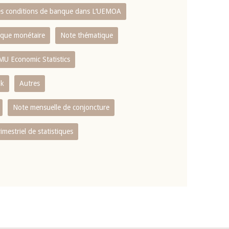
es conditions de banque dans L‘UEMOA
tique monétaire
Note thématique
MU Economic Statistics
ok
Autres
Note mensuelle de conjoncture
rimestriel de statistiques