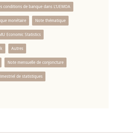
es conditions de banque dans L‘UEMOA
tique monétaire
Note thématique
MU Economic Statistics
ok
Autres
Note mensuelle de conjoncture
rimestriel de statistiques