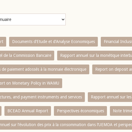
rt
Documents d’Etude et d’Analyse Economiques
Financial Inclu
l de la Commission Bancaire
Rapport annuel sur la monétique inter
es de paiement adossés à la monnaie électronique
Report on deposit 
ort on Monetary Policy in WAMU
ctures, and payment instruments and services
Rapport annuel sur les 
BCEAO Annual Report
Perspectives économiques
Note trime
nnuel sur l‘évolution des prix à la consommation dans l‘UEMOA et perspec