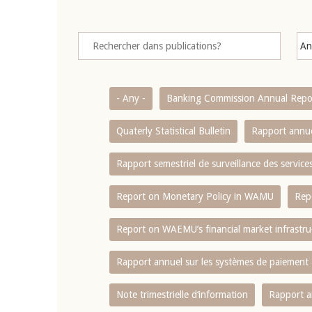
- Any -
Banking Commission Annual Repo
Quaterly Statistical Bulletin
Rapport annue
Rapport semestriel de surveillance des servic
Report on Monetary Policy in WAMU
Rep
Report on WAEMU’s financial market infrastru
Rapport annuel sur les systèmes de paiement
Note trimestrielle d‘information
Rapport a