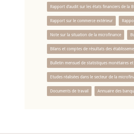
Rapport d‘audit sur les états financiers de la
Rapport sur le commerce extérieur
Rappor
Note sur la situation de la microfinance
Bu
Bilans et comptes de résultats des établissem
Bulletin mensuel de statistiques monétaires et
Etudes réalisées dans le secteur de la microfi
Documents de travail
Annuaire des banque