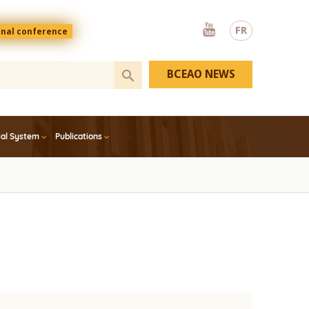
Youtube
FR
onal conference
BCEAO NEWS
ial System
Publications