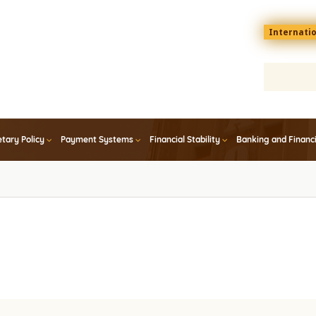
Menu
Internati
top
En
tary Policy
Payment Systems
Financial Stability
Banking and Financ