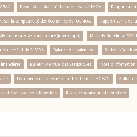
 BCEAO
Revue de la stabilité financière dans l‘UMOA
Rapport sur l
t sur la compétitivité des économies de l‘UEMOA
Rapport sur la poli
lletin mensuel de conjoncture (interrompu)
Monthly Bulletin of WAE
ents de crédit de l‘UMOA
Balance des paiements
Statistics Yearbo
 financières
Bulletin Mensuel des Statistiques
Note d’information
nance
Documents d’études et de recherche de la BCEAO
Bulletin t
s et établissements financiers
Revue économique et monétaire