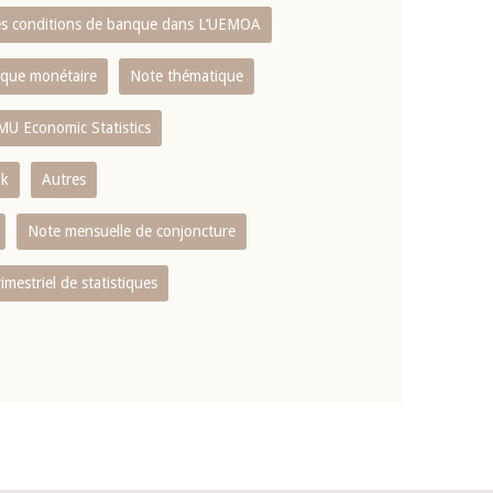
es conditions de banque dans L‘UEMOA
tique monétaire
Note thématique
MU Economic Statistics
ok
Autres
Note mensuelle de conjoncture
rimestriel de statistiques