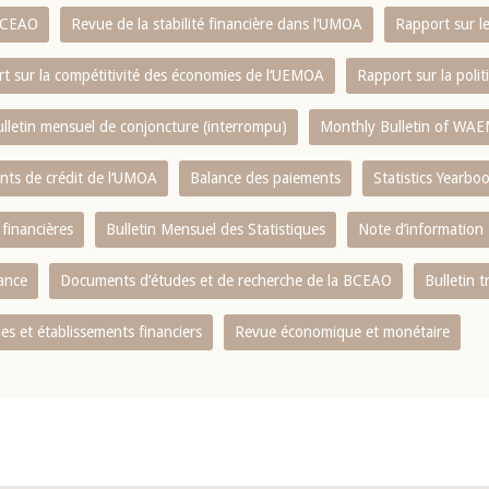
 BCEAO
Revue de la stabilité financière dans l‘UMOA
Rapport sur l
t sur la compétitivité des économies de l‘UEMOA
Rapport sur la poli
lletin mensuel de conjoncture (interrompu)
Monthly Bulletin of WAE
ents de crédit de l‘UMOA
Balance des paiements
Statistics Yearbo
 financières
Bulletin Mensuel des Statistiques
Note d’information
nance
Documents d’études et de recherche de la BCEAO
Bulletin t
s et établissements financiers
Revue économique et monétaire