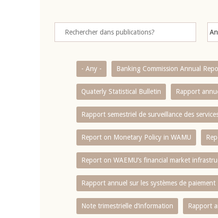
- Any -
Banking Commission Annual Repo
Quaterly Statistical Bulletin
Rapport annue
Rapport semestriel de surveillance des servic
Report on Monetary Policy in WAMU
Rep
Report on WAEMU’s financial market infrastru
Rapport annuel sur les systèmes de paiement
Note trimestrielle d‘information
Rapport a