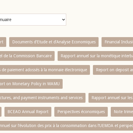
rt
Documents d’Etude et d’Analyse Economiques
Financial Inclu
l de la Commission Bancaire
Rapport annuel sur la monétique inter
es de paiement adossés à la monnaie électronique
Report on deposit 
ort on Monetary Policy in WAMU
ctures, and payment instruments and services
Rapport annuel sur les 
BCEAO Annual Report
Perspectives économiques
Note trime
nnuel sur l‘évolution des prix à la consommation dans l‘UEMOA et perspec