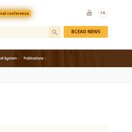
Youtube
FR
onal conference
BCEAO NEWS
ial System
Publications