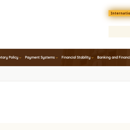
Menu
Internati
top
En
tary Policy
Payment Systems
Financial Stability
Banking and Financ