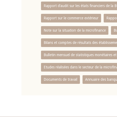
Rapport d‘audit sur les états financiers de la
Rapport sur le commerce extérieur
Rappor
Note sur la situation de la microfinance
Bu
Bilans et comptes de résultats des établissem
Bulletin mensuel de statistiques monétaires et
Etudes réalisées dans le secteur de la microfi
Documents de travail
Annuaire des banque