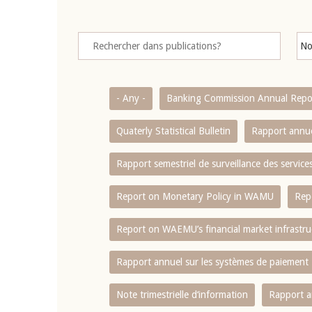
- Any -
Banking Commission Annual Repo
Quaterly Statistical Bulletin
Rapport annue
Rapport semestriel de surveillance des servic
Report on Monetary Policy in WAMU
Rep
Report on WAEMU’s financial market infrastru
Rapport annuel sur les systèmes de paiement
Note trimestrielle d‘information
Rapport a