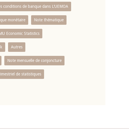
es conditions de banque dans L‘UEMOA
tique monétaire
Note thématique
MU Economic Statistics
ok
Autres
Note mensuelle de conjoncture
rimestriel de statistiques