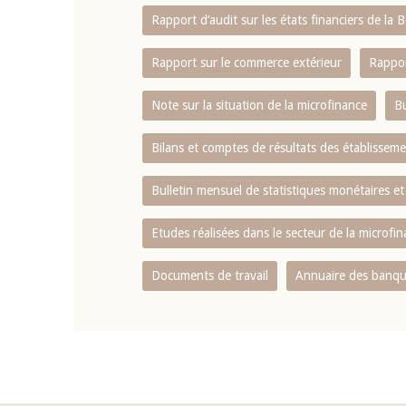
Rapport d‘audit sur les états financiers de la
Rapport sur le commerce extérieur
Rappor
Note sur la situation de la microfinance
Bu
Bilans et comptes de résultats des établissem
Bulletin mensuel de statistiques monétaires et
Etudes réalisées dans le secteur de la microfi
Documents de travail
Annuaire des banque