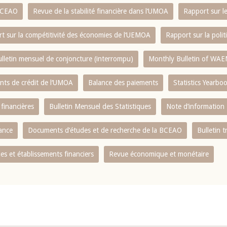
 BCEAO
Revue de la stabilité financière dans l‘UMOA
Rapport sur l
t sur la compétitivité des économies de l‘UEMOA
Rapport sur la poli
lletin mensuel de conjoncture (interrompu)
Monthly Bulletin of WAE
ents de crédit de l‘UMOA
Balance des paiements
Statistics Yearbo
 financières
Bulletin Mensuel des Statistiques
Note d’information
nance
Documents d’études et de recherche de la BCEAO
Bulletin t
s et établissements financiers
Revue économique et monétaire