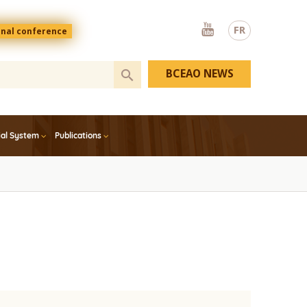
Youtube
FR
onal conference
BCEAO NEWS
ial System
Publications