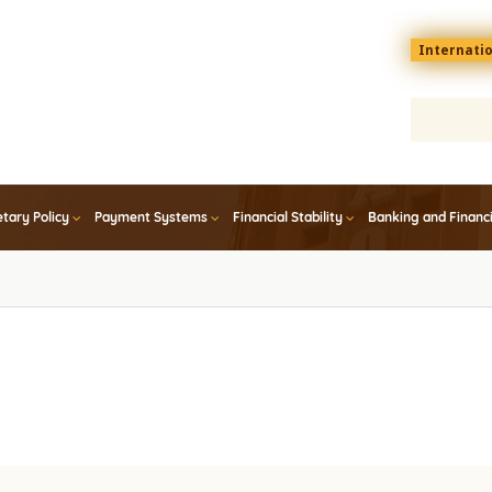
Menu
Internati
top
En
tary Policy
Payment Systems
Financial Stability
Banking and Financ