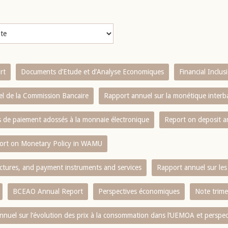
rt
Documents d’Etude et d’Analyse Economiques
Financial Inclu
l de la Commission Bancaire
Rapport annuel sur la monétique inter
es de paiement adossés à la monnaie électronique
Report on deposit 
ort on Monetary Policy in WAMU
ctures, and payment instruments and services
Rapport annuel sur les 
BCEAO Annual Report
Perspectives économiques
Note trime
nnuel sur l‘évolution des prix à la consommation dans l‘UEMOA et perspec