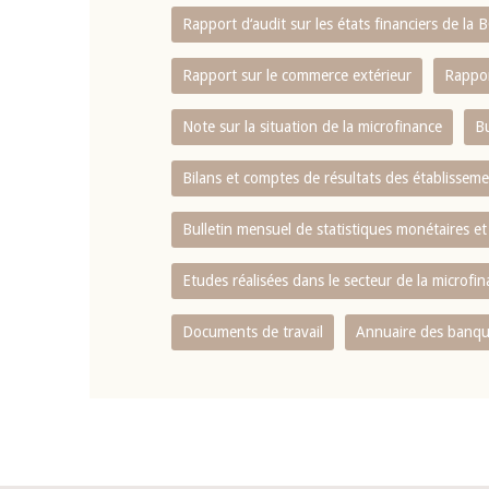
Rapport d‘audit sur les états financiers de la
Rapport sur le commerce extérieur
Rappor
Note sur la situation de la microfinance
Bu
Bilans et comptes de résultats des établissem
Bulletin mensuel de statistiques monétaires et
Etudes réalisées dans le secteur de la microfi
Documents de travail
Annuaire des banque