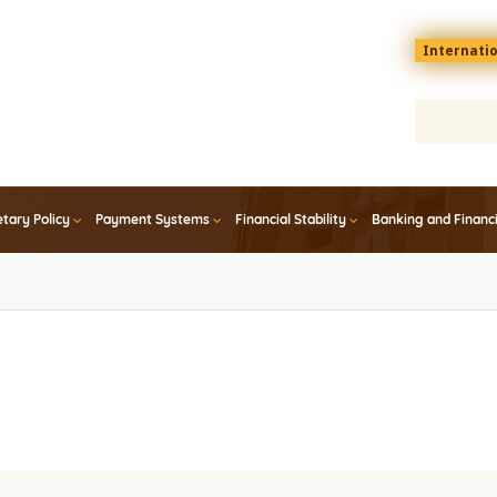
Menu
Internati
top
En
tary Policy
Payment Systems
Financial Stability
Banking and Financ