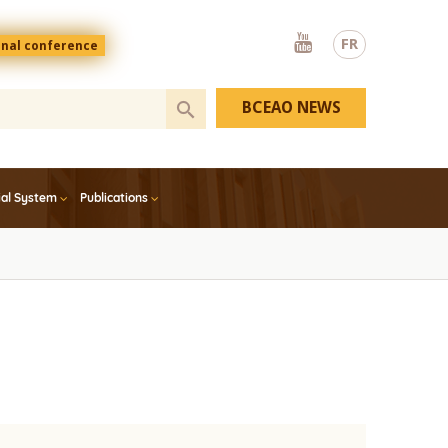
Youtube
FR
onal conference
BCEAO NEWS
ial System
Publications