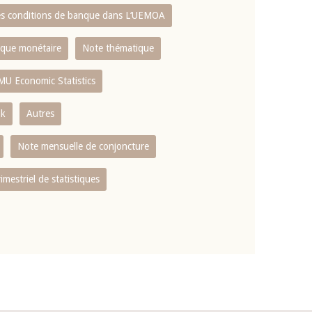
es conditions de banque dans L‘UEMOA
tique monétaire
Note thématique
MU Economic Statistics
ok
Autres
Note mensuelle de conjoncture
rimestriel de statistiques