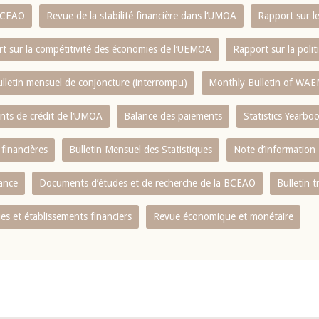
 BCEAO
Revue de la stabilité financière dans l‘UMOA
Rapport sur l
t sur la compétitivité des économies de l‘UEMOA
Rapport sur la poli
lletin mensuel de conjoncture (interrompu)
Monthly Bulletin of WAE
ents de crédit de l‘UMOA
Balance des paiements
Statistics Yearbo
 financières
Bulletin Mensuel des Statistiques
Note d’information
nance
Documents d’études et de recherche de la BCEAO
Bulletin t
s et établissements financiers
Revue économique et monétaire