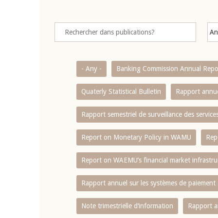
- Any -
Banking Commission Annual Repo
Quaterly Statistical Bulletin
Rapport annue
Rapport semestriel de surveillance des servic
Report on Monetary Policy in WAMU
Rep
Report on WAEMU’s financial market infrastru
Rapport annuel sur les systèmes de paiement
Note trimestrielle d‘information
Rapport a