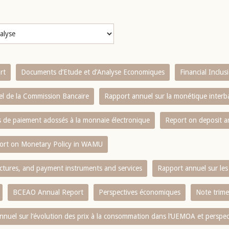
rt
Documents d’Etude et d’Analyse Economiques
Financial Inclu
l de la Commission Bancaire
Rapport annuel sur la monétique inter
es de paiement adossés à la monnaie électronique
Report on deposit 
ort on Monetary Policy in WAMU
ctures, and payment instruments and services
Rapport annuel sur les 
BCEAO Annual Report
Perspectives économiques
Note trime
nnuel sur l‘évolution des prix à la consommation dans l‘UEMOA et perspec