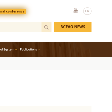
Youtube
FR
onal conference
BCEAO NEWS
ial System
Publications