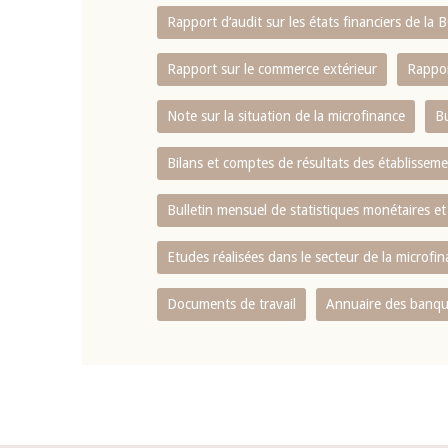
Rapport d‘audit sur les états financiers de la
Rapport sur le commerce extérieur
Rappor
Note sur la situation de la microfinance
Bu
Bilans et comptes de résultats des établissem
Bulletin mensuel de statistiques monétaires et
Etudes réalisées dans le secteur de la microfi
Documents de travail
Annuaire des banque