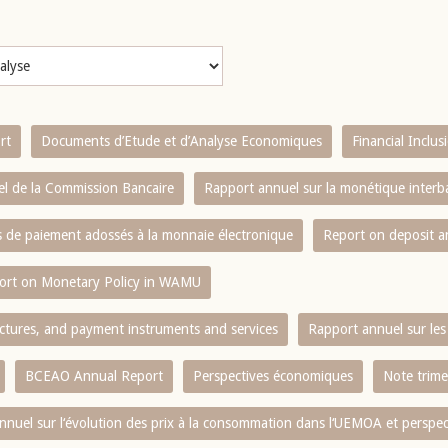
rt
Documents d’Etude et d’Analyse Economiques
Financial Inclu
l de la Commission Bancaire
Rapport annuel sur la monétique inter
es de paiement adossés à la monnaie électronique
Report on deposit 
ort on Monetary Policy in WAMU
ctures, and payment instruments and services
Rapport annuel sur les 
BCEAO Annual Report
Perspectives économiques
Note trime
nnuel sur l‘évolution des prix à la consommation dans l‘UEMOA et perspec