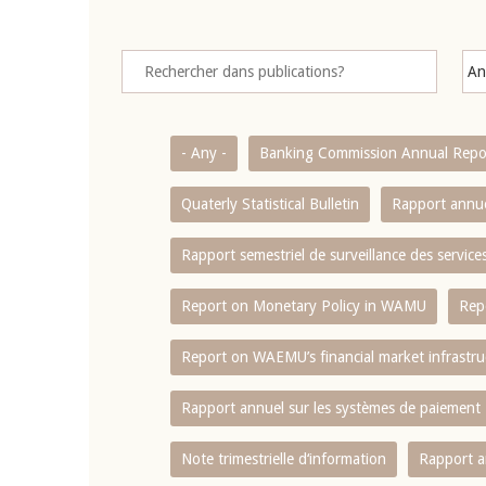
- Any -
Banking Commission Annual Repo
Quaterly Statistical Bulletin
Rapport annue
Rapport semestriel de surveillance des servic
Report on Monetary Policy in WAMU
Rep
Report on WAEMU’s financial market infrastru
Rapport annuel sur les systèmes de paiement
Note trimestrielle d‘information
Rapport a