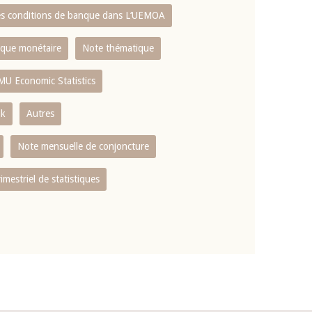
es conditions de banque dans L‘UEMOA
tique monétaire
Note thématique
MU Economic Statistics
ok
Autres
Note mensuelle de conjoncture
rimestriel de statistiques