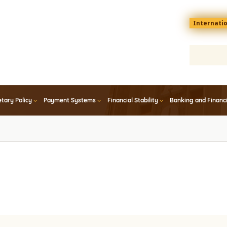
Menu
Internati
top
En
tary Policy
Payment Systems
Financial Stability
Banking and Financ