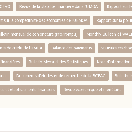
 BCEAO
Revue de la stabilité financière dans l‘UMOA
Rapport sur l
t sur la compétitivité des économies de l‘UEMOA
Rapport sur la poli
lletin mensuel de conjoncture (interrompu)
Monthly Bulletin of WAE
ents de crédit de l‘UMOA
Balance des paiements
Statistics Yearbo
 financières
Bulletin Mensuel des Statistiques
Note d’information
nance
Documents d’études et de recherche de la BCEAO
Bulletin t
s et établissements financiers
Revue économique et monétaire