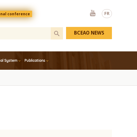
Youtube
FR
onal conference
BCEAO NEWS
ial System
Publications