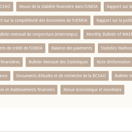
 BCEAO
Revue de la stabilité financière dans l‘UMOA
Rapport sur l
t sur la compétitivité des économies de l‘UEMOA
Rapport sur la poli
lletin mensuel de conjoncture (interrompu)
Monthly Bulletin of WAE
ents de crédit de l‘UMOA
Balance des paiements
Statistics Yearbo
 financières
Bulletin Mensuel des Statistiques
Note d’information
nance
Documents d’études et de recherche de la BCEAO
Bulletin t
s et établissements financiers
Revue économique et monétaire