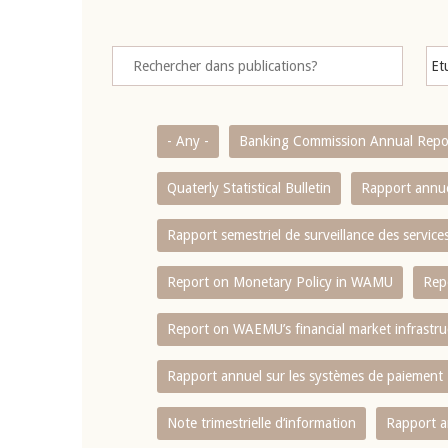
- Any -
Banking Commission Annual Repo
Quaterly Statistical Bulletin
Rapport annue
Rapport semestriel de surveillance des servic
Report on Monetary Policy in WAMU
Rep
Report on WAEMU’s financial market infrastru
Rapport annuel sur les systèmes de paiement
Note trimestrielle d‘information
Rapport a