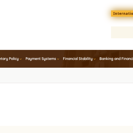
Menu
Internati
top
En
tary Policy
Payment Systems
Financial Stability
Banking and Financ