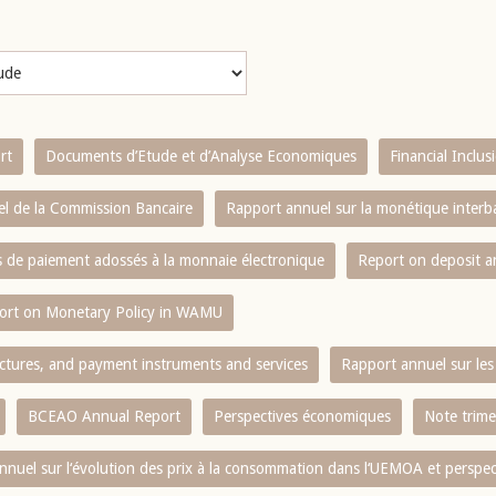
rt
Documents d’Etude et d’Analyse Economiques
Financial Inclu
l de la Commission Bancaire
Rapport annuel sur la monétique inter
es de paiement adossés à la monnaie électronique
Report on deposit 
ort on Monetary Policy in WAMU
ctures, and payment instruments and services
Rapport annuel sur les 
BCEAO Annual Report
Perspectives économiques
Note trime
nnuel sur l‘évolution des prix à la consommation dans l‘UEMOA et perspec