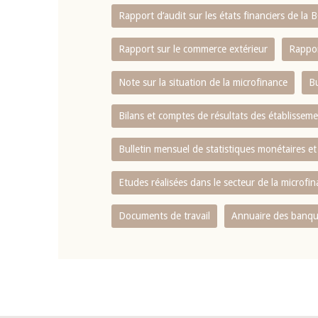
Rapport d‘audit sur les états financiers de la
Rapport sur le commerce extérieur
Rappor
Note sur la situation de la microfinance
Bu
Bilans et comptes de résultats des établissem
Bulletin mensuel de statistiques monétaires et
Etudes réalisées dans le secteur de la microfi
Documents de travail
Annuaire des banque