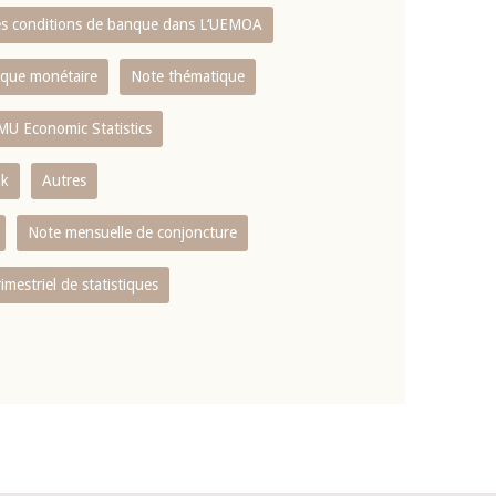
es conditions de banque dans L‘UEMOA
tique monétaire
Note thématique
MU Economic Statistics
ok
Autres
Note mensuelle de conjoncture
rimestriel de statistiques