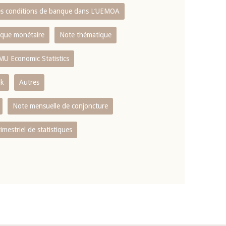
es conditions de banque dans L‘UEMOA
tique monétaire
Note thématique
MU Economic Statistics
ok
Autres
Note mensuelle de conjoncture
rimestriel de statistiques