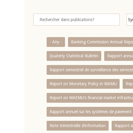
- Any -
Banking Commission Annual Repo
Quaterly Statistical Bulletin
Rapport annue
Rapport semestriel de surveillance des servic
Report on Monetary Policy in WAMU
Rep
Report on WAEMU’s financial market infrastru
Rapport annuel sur les systèmes de paiement
Note trimestrielle d‘information
Rapport a