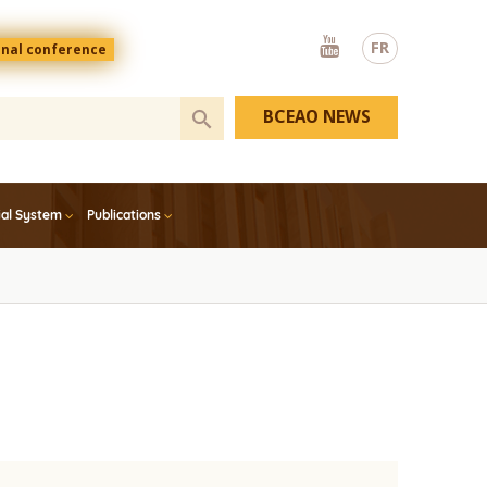
Youtube
FR
onal conference
BCEAO NEWS
ial System
Publications