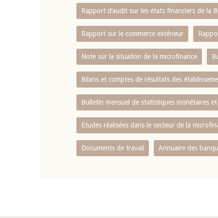
Rapport d‘audit sur les états financiers de la
Rapport sur le commerce extérieur
Rappor
Note sur la situation de la microfinance
Bu
Bilans et comptes de résultats des établissem
Bulletin mensuel de statistiques monétaires et
Etudes réalisées dans le secteur de la microfi
Documents de travail
Annuaire des banque