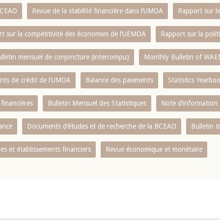
 BCEAO
Revue de la stabilité financière dans l‘UMOA
Rapport sur l
t sur la compétitivité des économies de l‘UEMOA
Rapport sur la poli
lletin mensuel de conjoncture (interrompu)
Monthly Bulletin of WAE
ents de crédit de l‘UMOA
Balance des paiements
Statistics Yearbo
 financières
Bulletin Mensuel des Statistiques
Note d’information
nance
Documents d’études et de recherche de la BCEAO
Bulletin t
s et établissements financiers
Revue économique et monétaire