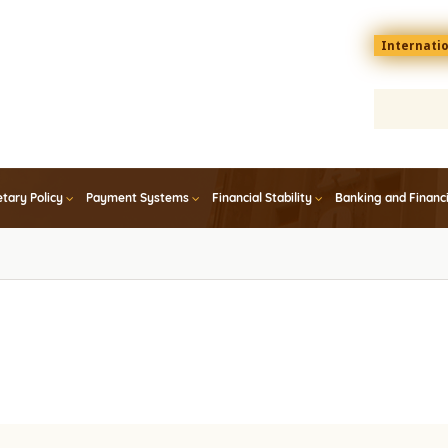
Menu
Internati
top
En
tary Policy
Payment Systems
Financial Stability
Banking and Financ