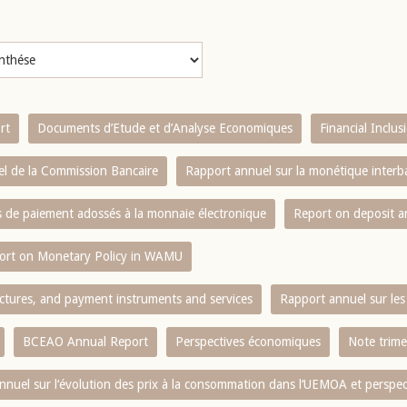
rt
Documents d’Etude et d’Analyse Economiques
Financial Inclu
l de la Commission Bancaire
Rapport annuel sur la monétique inter
es de paiement adossés à la monnaie électronique
Report on deposit 
ort on Monetary Policy in WAMU
ctures, and payment instruments and services
Rapport annuel sur les 
BCEAO Annual Report
Perspectives économiques
Note trime
nnuel sur l‘évolution des prix à la consommation dans l‘UEMOA et perspec